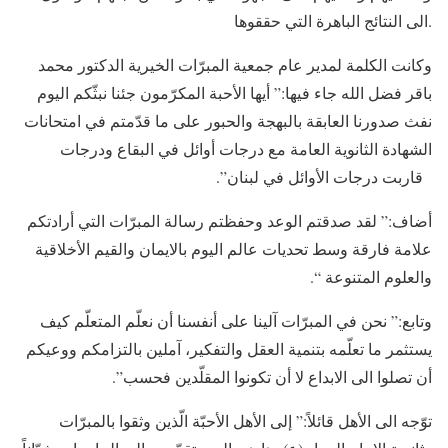
الى ‏النتائج الباهرة التي حققوها.
وكانت الكلمة لمدير عام جمعية المبرّات ‏الخيرية الدكتور محمد
باقر فضل الله جاء فيها:” أيها الأحبة ‏المكرّمون جئنا نبثّكم اليوم
نفث صدورنا العابقة بالبهجة والحبور ‏على ما قدّمتم في امتحانات
الشهادة الثانوية العامة مع درجات أوائل ‏في البقاع ودرجات
قاربت درجات الأوائل في لبنان”. ‏
أضاف:” لقد صدقتم الوعد وحفظتم رسالة المبرّات التي أرادتكم
‏علامة فارقة وسط تحديات عالم اليوم بالايمان والقيم الأخلاقية
‏والعلوم المتنوعة “. ‏
وتابع:” نحن في المبرّات آلينا على أنفسنا أن نعلّم المتعلّم كيف
‏يستثمر ما تعلّمه بتنمية العقل والتفكير، آملين بالتزامكم ووعيكم
أن ‏تصلوا الى الابداع لا أن تكونوا المقلّدين فحسب”. ‏
توّجه الى الأهل قائلاً:” إلى الأهل الأحبّة الّذين وثقوا بالمبرّات