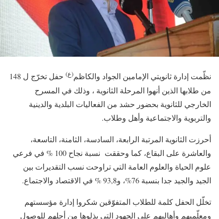
(ع)
نظّمت إدارة ثانويتي الإمامين الجواد والكاظم
حفل تخرّج ‏ل 148
من طلابها الذين أنهوا المرحلة الثانوية ، وذلك في المسرح
الخارجي للثانوية بحضور حشد من ‏الفعاليات البلدية والدينية
والتربوية والاجتماعية وأهل وطلاب.‏
أحرزت الثانوية المرتبة ‏الرابعة، السادسة، الثامنة، التاسعة،
والعاشرة على البقاع، كما وحققت نسبة نجاح ‏‏100 % في فرعي
علوم الحياة والعلوم العامة التي تراوحت نسب التقديرات بين
الجيد والجيد جدا بنسبة 76%، و93,8 % في الاقتصاد ‏والاجتماع.‏
تخلّل الحفل كلمة للطلاب المتفوّقين شكروا إدارة مؤسستهم
‏ومعلّميهم وأهاليهم على الجهود التي بذلوها من أجلهم للوصول