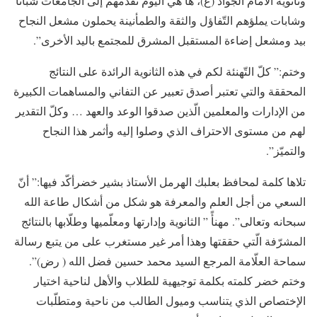
‏وثانوية الامام الجواد (ع)، ها هي اليوم تقدّمهم إلى الجامعات شبّاناً
‏وشابات يملؤهم التّفاؤل والثقة والطمأنينة يحملون مشعل النجاح
بيد ‏ومشعل إضاءة المستقبل المشرق للمجتمع باليد الأخرى”. ‏
وختم:” كلّ التّهنئة لكم في هذه الثانوية الرائدة على النتائج
‏المحققة والتي تعتبر أصدق تعبير عن التفاني والمساهمات الكبيرة
‏من الإدارات والمعلمين الّذين صدقوا الوعد والعهد … وكلّ التقدير
‏لهم من مستوى الاحتراف الذي وصلوا إليه وأثمر هذا النجاح
‏والتميّز”. ‏
تلاها كلمة لمحافظ بعلبك الهرمل الأستاذ بشير خضرأكّد فيها:” أنّ
‏السعي من أجل العلم والمعرفة هو شكل من أشكال طاعة الله
سبحانه ‏وتعالى”. مهنأً ” الثانوية وإدارتها ومعلّميها وطلّابها بالنتائج
المشرّفة الّتي ‏حققتها وهذا أمر غير مستغرب على من يتبع رسالة
سماحة العلّامة ‏المرجع السيد محمد حسين فضل الله ( رض)”. ‏
وختم خضر كلمته بكلمة توجيهية للطلاب والأهل لناحية اختيار
الإختصاص الذي ‏يتناسب وميول الطالب من ناحية ومتطلّبات