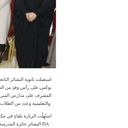
استقبلت ثانوية البشائر التاب
نوكس،على رأس وفدٍ من السفا
المشرِف على مدارس المبرات ف
والتعليمية وعدد من الطلاب.
استُهِلّت الزيارة بلقاءٍ في 
البشائر جائزة المدرسة العالميّة ISA .