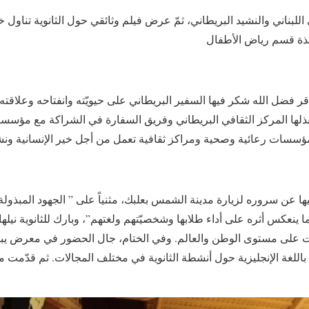
اللبناني والنشيد البريطاني، ثمّ عرض فيلم وثائقي حول الثانوية تناول خدم
قر فضل الله شكر فيها السفير البريطاني على حيويّته وانفتاحه وعلاقت
ي يبذلها المركز الثقافي البريطاني وفريق السفارة في الشراكة مع مؤسسات 
 فيها عن سروره لزيارة مدينة الشمس بعلبك، مثنياً على ” الجهود المبذو
ما ينعكس أثره على أداء طلابها وشخصيّتهم ولغتهم”، وبارك للثانوية نيلها
لغة الإنجليزية حول أنشطة الثانوية في مختلف المجالات. ثم قدّمت مدير