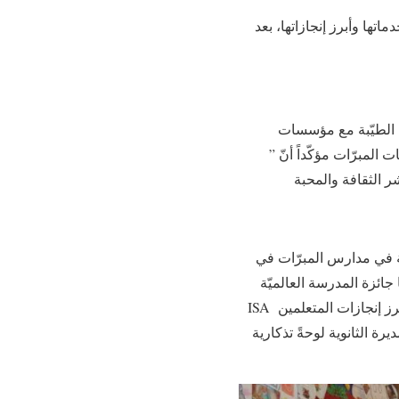
اتها وأبرز إنجازاتها، بعد
ه الطيّبة مع مؤسسات
المبرّات مؤكّداً أنّ ”
لة في مدارس المبرّات في
 جائزة المدرسة العالميّة
ISA متمنياً لها المزيد من النجاحات على مستوى الوطن والعالم. وفي الختام، جال الحضور في معرض يبرز إنجازات المتعلمين
ة الثانوية لوحةً تذكارية