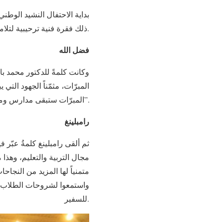
بداية الاحتفال النشيد الوطني 
ذلك فقرة فنية ترحيبية لتلامذة قسم رياض الأطفال.
فضل الله
وكانت كلمةً للدكتور محمد با
المبرّات، مثمّناً الجهود الت
المبرّات ستبقى مدارس ومؤسسات رعائية وصحية ومراكز ثقافية تعمل من أجل خير الإنسانية ونشر الثقافة والمحبة”.
رامبلينغ
ثم ألقى رامبلينغ كلمةُ عبّر
مجال التربية والتعليم، وهذا 
واستمعوا لشروحات الطلاب بال
للسفير.