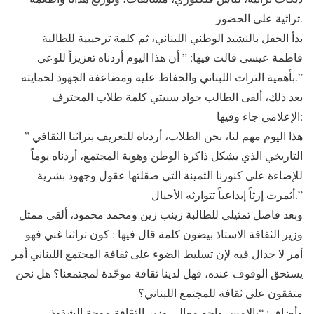
تراثية على الحضور.
بدأ الحفل بالنشيد الوطني اللبناني، ثم كلمة ترحيبية للطالبة
فاطمة عيسى قالت فيها: ” أن هذا اليوم أردناه تعزيزاً للوعي
بأهمية التراث اللبناني والحفاظ عليه ومضاعفة الجهود لحمايته.”
بعد ذلك، ألقى الطالب جواد سبيتي كلمة طلاب المحترف
الإعلامي جاء وفيها:
” هذا اليوم مهم لنا، نحن الطلاب، أردناه للتعريف بتراثنا الثقافي
التاريخي الذي يشكل ذاكرة الوطن وهوية المجتمع، أردناه يوماً
للإضاءة على كنوزنا الثمينة التي صقلتها عقول وجهود بشرية
أثمرت إرثاً إبداعياً تتوارثه الأجيال.”
وبعد فاصل تمثيلي للطالبة زينب زين ومحمد محمود، ألقى ممثل
وزير الثقافة الاستاذ بيضون كلمة قال فيها : كون تراثنا غني فهو
أمر لا جدال فيه لإن تسليط الضوء على ثقافة المجتمع اللبناني أمر
يستحق الوقوف عنده، فهل لدينا ثقافة موحّدة لمجتمعنا؟ هل نحن
متفقون على ثقافة للمجتمع اللبناني؟
وأضاف: “بالإمس واجه معالي وزير الثقافة موجة الشذوذ