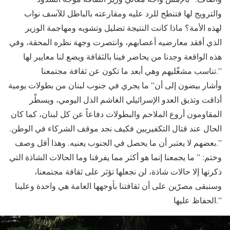
والترويج لها فتنطح للرد عليه ومقارعته بالباطل للآسف نواب
لهذه الأمة؟ ماذا كانت النتيجة تضليل وتشويه ومهاجمة الوزير
الذي أفقد معارضيه أعصابهم، وانتصرت وجهة نظره المحقة، وفي
هذه الواقعة وجدنا من يحاضر فينا بالثقافة ويضع لنا معايير لها
تناسب مشغّليهم وهي أبعد ما تكون عن ثقافة مجتمعنا.”
وأشار بيضون إلى أن” ما يجري في جنوب لبنان من بطولات يومية
أذاقت وتذيق العدو الإسرائيلي الغاشم الذل اليومي، ويسطّر
المقاومون أروع الملاحم والبطولات دفاعاً عن كل لبنان، كما كان
الحال عند قتال التكفيريين فكيف نجد موقف الشركاء في الوطن.
بعضهم لا يعتبر أن ما يحصل في الجنوب يعنيه. وهذا أقل وصف.”
وختم: ” ما يجمعنا إنما هو أكثر مما يفرقنا وما الحالات الشاذة التي
ذكرتها إلا حالات شاذة، لن نجعلها تؤثر على ثقافة مجتمعنا،
وسنبقى مصرّين على أن ثقافتنا بأوجهها العامة هي واحدة وعلينا
الحفاظ عليها.”