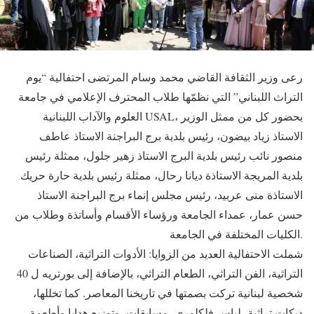
رعى وزير الثقافة القاضي محمد وسام المرتضى احتفالية “يوم
التراث اللبناني” التي نظمّها طلاب المحترف الإعلامي في جامعة
العلوم والآداب اللبنانية USAL، بحضور كل من ممثل الوزير
الاستاذ زياد بيضون، رئيس بلدية برج البراجنة الاستاذ عاطف
منصور نائب رئيس بلدية البرج الاستاذ زهير جلول، ممثلة رئيس
بلدية المريجة الاستاذة ديانا رحال، ممثلة رئيس بلدية حارة حريك
الاستاذة منى عربيد، رئيس مجلس إنماء برج البراجنة الاستاذ
حسن عمار، عمداء الجامعة ورؤساء الأقسام وأساتذة وطلاب من
الكليات المختلفة في الجامعة.
شملت الاحتفالية العديد من الزوايا: الأدوات التراثية، الصناعات
التراثية، الفن التراثي، الطعام التراثي، بالإضافة إلى بورتريه ل 40
شخصية لبنانية تركت بصمتها في تاريخنا المعاصر. كما تخللها،
دبكات تراثية، لباس فلكلوري، مسابقات، وتوزيع هدايا وأطعمة