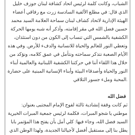
الشباب، وكانت كلمة لرئيس اتحاد كشافة لبنان جوزف خليل
الذي قال: في مطلع الألفية السادسة زرت مع رفاقي أعضاء
الهيئة الإدارية لاتحاد كشاف لبنان سماحة العلامة السيد محمد
حسين فضل الله في مقر إقامته، وأذكر أنه شبه يومها الحركة
الكشفية بالشمس التي تنساب إلى الكون من دون استئذان،
وتعطي النور للعالم والحياة للانسانية والدفء للأرض. وفي هذه
الأيام الصعبة نتذكر سماحته ونتأمل في عمق كلامه، ونؤكد من
خلال هذا اللقاء أننا في حركتنا الكشفية اللبنانية والعالمية أبناء
النور والحياة وأصدقاء البيئة وأبناء الإنسانية المبنية على حضارة
المحبة وملء جسور التلاقي.
فضل الله
ثم كانت وقفة إنشادية ثالثة لفوج الإمام المجتبى بعنوان:
موطني يا شجو المبرات، فكلمة لرئيس جمعية المبرات الخيرية
السيد فضل الله، وجاء فيها: كلي أمل بأن يفتح هذا المؤتمر بابا
يطل بنا إلى مستقبل أفضل لأجيالنا الجديدة، ولهذا الوطن الذي