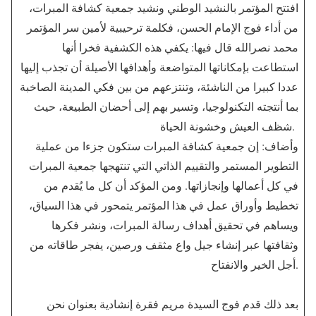
افتتح المؤتمر بالنشيد الوطني ونشيد جمعية كشافة المبرات،
من أداء فوج الإمام الحسن، فكلمة ترحيبية لأمين سر المؤتمر
محمد نصرالله قال فيها: يكفي هذه الكشفية فخرا أنها
استطاعت بإمكاناتها المتواضعة وأهدافها الأصيلة أن تجذب إليها
عددا كبيرا من الناشئة، وتنتزعهم من بين فكي المدينة الصاخبة
بما أنتجته التكنولوجيا، وتسير بهم إلى أحضان الطبيعة، حيث
شظف العيش وخشونة الحياة.
وأضاف: إن جمعية كشافة المبرات ستكون جزءا من عملية
التطوير المستمر والتقييم الذاتي التي تنتهجها جمعية المبرات
في كل أعمالها وإنجازاتها. ومن المؤكد أن كل ما يُقدم من
تخطيط وأوراق عمل في هذا المؤتمر يتمحور في هذا السياق،
ويساهم في تحقيق أهداف رسالة المبرات، ونشر فكرها
وثقافتها عبر إنشاء جيل واع مثقف ورصين، يفجر طاقاته من
أجل الخير والانفتاح.
بعد ذلك قدم فوج السيدة مريم فقرة إنشادية بعنوان نحن