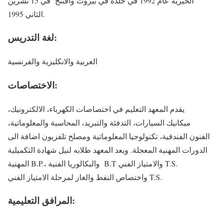
الخيرية عام 1992 في خلدة في بيروت وافتتح في 15 تشرين
الثاني 1995.
لغة التدريس:
العربية والانكليزية والفرنسية
الاختصاصات:
يقدم المعهد التعليم في اختصاصات الكهرباء، الالكترونيك،
ميكانيك السيارات، التدفئة والتبريد، المحاسبة والمعلوماتية،
الفنون الفندقية، تكنولوجيا المعلوماتية ومصلح تلفزيون اضافة الى
الدورات المهنية المعجلة. ويعد المعهد طلابه لنيل شهادة التكميلية
المهنية B.P.، والبكالوريا الفنية B.T والامتياز الفني T.S.
واختصاص النفط والغاز لمرحلة الامتياز الفني T.S.
المرافق التعليمية: