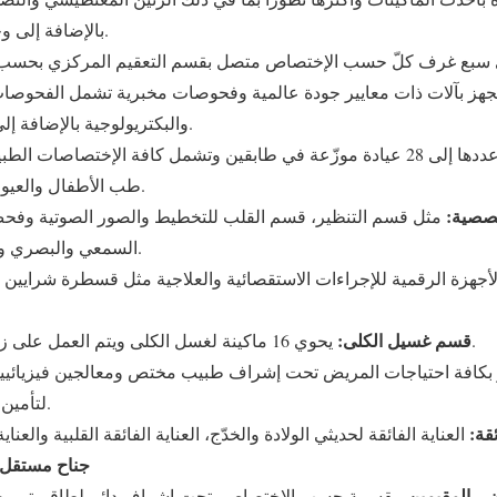
بالإضافة إلى وحدة خاصة لتفتيت الحصى.
هز بآلات ذات معايير جودة عالمية وفحوصات مخبرية تشمل الفحوصات ال
والبكتريولوجية بالإضافة إلى قسم الأنسجة وبنك الدم.
يصل عددها إلى 28 عيادة موزّعة في طابقين وتشمل كافة الإختصاصات ا
طب الأطفال والعيون والأنف والأذن والحنجرة.
صصية:
مثل قسم التنظير، قسم القلب للتخطيط والصور الصوتية وفحص
السمعي والبصري وتخطيط الدماغ والأعصاب.
أجهزة الرقمية للإجراءات الاستقصائية والعلاجية مثل قسطرة شرايين
قسم غسيل الكلى:
يحوي 16 ماكينة لغسل الكلى ويتم العمل على زيادتها لتصل إلى 30 ماكينة.
كافة احتياجات المريض تحت إشراف طبيب مختص ومعالجين فيزيائيي
لتأمين راحة وخصوصية المرضى.
قة:
جناح مستقل ل
ى المقيمين