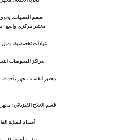
قسم العمليات:
يحوي سبع غرف كلّ حسب الإختصاص متصل بقسم التعقيم المركزي بحسب القوانين الصحية العالمية.
مختبر مركزي واسع:
مج
عيادات تخصصية:
مراكز الفحوصات التخ
مختبر القلب:
مجهز بأحدث ال
قسم العلاج الفيزيائي:
مجهز ب
أقسام للعناية الفائ
العناية الفائقة لحديثي الولادة والخدّج، العناية الفائقة القلبية والعناية الفائقة الطبية والجراحية.
عشرة أجنحة للمرض
مقسمة حسب الاختصاص، تحت إشراف دائم لطاقم تمريضي وطبي ذو كفاءة عالية.