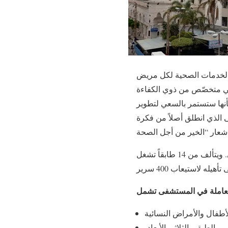
 الخدمات الصحية لكل مريض
ضي متخصّص من ذوي الكفاءة
أنها ستستمر بالسعي لتطوير
ى الذي انطلق أصلاً من فكرة
يشغل مبنى المستشفى موقعاً جغرافياً مناسباً، لا يبعد أكثر من 3 كلم عن مطار بيروت الدولي. ويتألف من 14 طابقاً تشغل
 الطبقي الثلاثي الأبعاد،