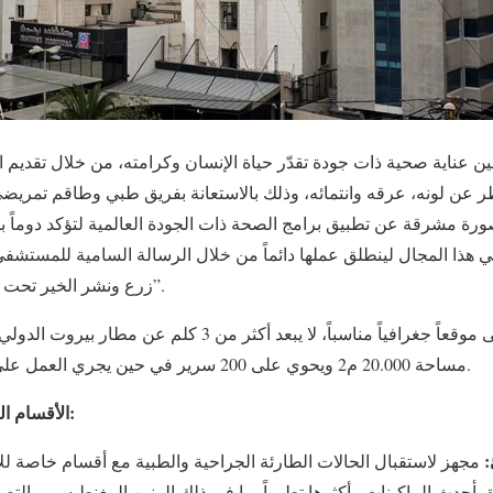
 عناية صحية ذات جودة تقدّر حياة الإنسان وكرامته، من خلال تقديم
ظر عن لونه، عرقه وانتمائه، وذلك بالاستعانة بفريق طبي وطاقم تمري
ورة مشرقة عن تطبيق برامج الصحة ذات الجودة العالمية لتؤكد دوماً ب
في هذا المجال لينطلق عملها دائماً من خلال الرسالة السامية للمستشف
زرع ونشر الخير تحت شعار “الخير من أجل الصحة”.
مساحة 20.000 م2 ويحوي على 200 سرير في حين يجري العمل على تأهيله لاستيعاب 400 سرير.
الأقسام العاملة في المستشفى تشمل:
أحدث الماكينات وأكثرها تطوراً بما في ذلك الرنين المغنطيسي والتصوير