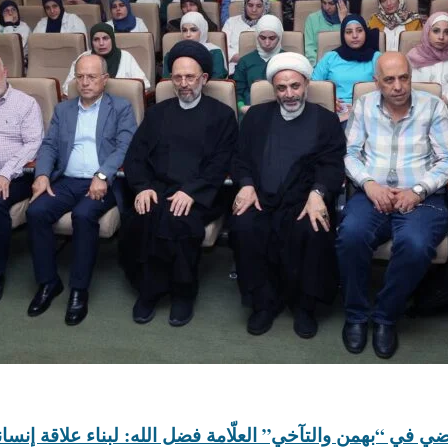
يضي في “بهمن والتآخي” العلّامة فضل الله: لبناء علاقة إنس