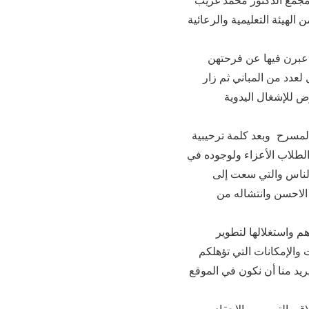
الهيئة التعليمية والرعائية
ي عبرن فيها عن فرحتهن
لعدد من المباني ثم زار
ض للإشغال اليدوية
المسرح وبعد كلمة ترحيبية
الطلاب الأعزاء ولوجوده في
الناس والتي سعت إلى
الاحسن وانتشاله من
م واستغلالها لتطوير
والإمكانات التي تؤهلكم
يريد منا أن نكون في الموقع
ولفت إلى أهمية مزج العلم بالإيمان ليس شكلا بل مضمونا يدخل الى القلوب والعقول بعيدا عن الانغلاق والتعصب والاحقاد