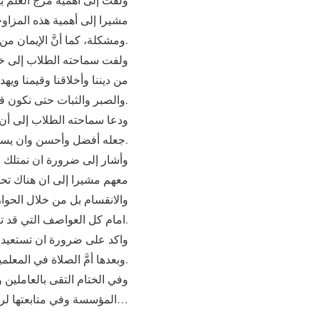
مشيرا إلى أهمية هذه المزاوجة
ومشكلة، كما أنَّ الإيمان من دون علم يتحوَّل إلى خرافة وتعصّب وغلوّ.
ولفت سماحته الطلاب إلى خطور
من ديننا وأخلاقنا وقيمنا وي
والصبر والثبات حتى نكون قادرين على مواجهة هذه التّحديات.
جعله أفضل وأحسن وان يسير في ركب التطور العلمي.
وأشار إلى ضرورة ان نمتلك ع
معهم مشيرا إلى ان هناك تحد
والانقسام بل من خلال الحوار
امام كل العواصف التي قد تهب عليه.
واكد على ضرورة ان تستعيد هذ
وبعدها أمَّ الصلاة في المعلمين والتلامذة في مصلّى مبرّة الإمام الخوئي ومن ثم تفقد اسر الايتام في مبرة النبي يوسف(ع).
المؤسسة وفي متابعتها لرسالتها الإنسانية والايمانية والأخلاقية…