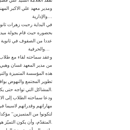
ومدير معهد علي الاكبر المهني
والإدارية…
في البداية رحبت زهرات ثانوي
بحضوره حيث قام بجولة ميدان
عددا من الصفوف في ثانوية ا
والحرفية…
وعقد سماحته لقاء مع طلاب ق
من مدير المعهد غسان وهبي ا
هذه المؤسسة المتميزة والت
تطوير المجتمع والنهوض بواق
المشاكل التي تواجه حتى يكون قادرا على التصدي لكل التحديات التي تواجه المجتمع.
ودعا سماحته الطلاب إلى الا
مهاراتهم وقدراتهم لاسيما ف
لتكونوا من المتميزين” مؤكدا 
المتقدّم، وأن يكون التميّز هو طابع حياتنا في كلِّ ما نتحرك فيه.