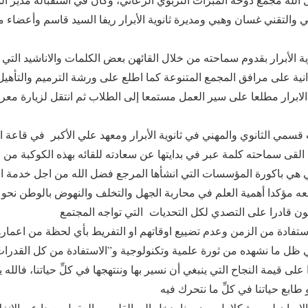
 والتقني غسان وهبي ومديرة ثانوية الأبرار ريفا السيد قاسم وأعضاء من 
ة الأبرار بقدوم سماحته من خلال القائهن بعض الكلمات والاناشيد الت
ية على مرافق المجمع المتنوعة كما اطلع على ورشة الترميم والتأهيل 
لابرار مطلعا على سير العمل مستمعا إلى الطلاب ثم انتقل لزيارة معر
سمي الثانوي والمهني في ثانوية الأبرار ومعهد علي الأكبر في قاعة 
لقى سماحته كلمة عبر في بدايتها عن سعادته للقائه بهذه الكوكبة من 
ي هي باكورة المؤسسات التي انشأها المرجع فضل الله من اجل خدمة 
عه مؤكدا أهمية العلم في محاربة الجهل والتخلف والنهوض بالوطن نحو 
ستفادة من الزمن وعدم تضييع اوقاتهم او التفريط بأي لحظة من اعماره
ي ظل ما نشهده من ثورة علمية وتكنولوجية و”الاستفادة من كل القدرات 
على قيمة النجاح التي ينبغي أن نسير بها وننتهجها في كلِّ حياتنا، فالله 