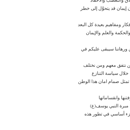
 إيمان قد يتحوَّل إلى خطر
كار ومفاهيم بعيدة كل البعد
الحكمة والعلم والإيمان
ودعا سماحته الطلاب إلى أن يكونوا رسل محبة وحوار وخير فأنتم صناع المستقبل القادم لهذا الوطن ورهاننا سيبقى عليكم في
من نتفق معهم ومن نختلف
خلال سياسة التنازع
 تمثل صمام امان هذا الوطن
نها وانقساماتها
وفي الختام التقى بالعاملين والعاملات بالمجمع حيث قدر جهودهم وتفانيهم في عملهم مؤكدا انهم جزء أساسي في تطور هذه