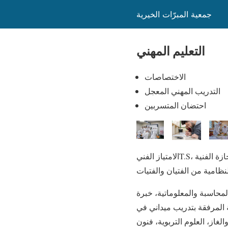
جمعية المبرّات الخيرية
التعليم المهني
الاختصاصات
التدريب المهني المعجل
احتضان المتسربين
الامتياز الفنيT.S، وصولا ً إلى الإجازة الفنية L.T، إضافة إلى دورات للتأهيل المهني، والتدريب المهني المعجل، لمن لا يمتلك
المحاسبة والمعلوماتية، خبرة
ة المرفقة بتدريب ميداني في
الغاز، العلوم التربوية، فنون