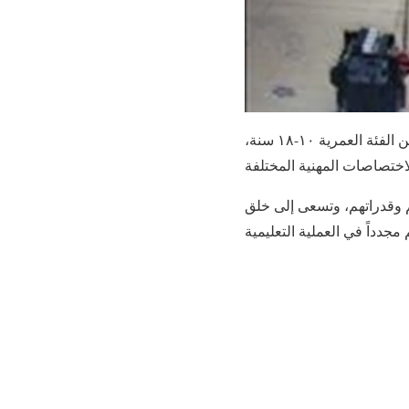
تنظم جمعية المبرّات الخيرية في معاهدها المهنية دورات تدريب مهني معجّل للأولاد المتسربين من الفئة العمرية ١٠-١٨ سنة،
م وقدراتهم، وتسعى إلى خلق