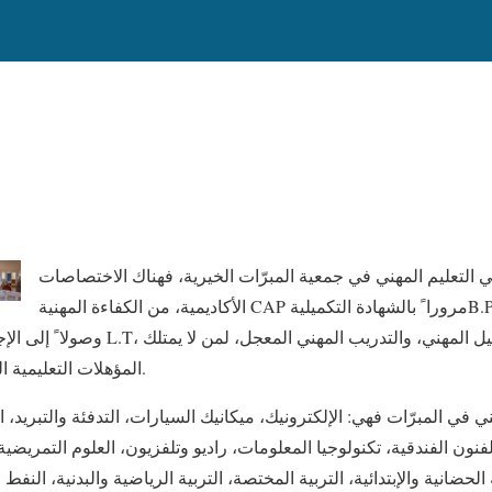
 التعليم المهني في جمعية المبرّات الخيرية، فهناك الاختصاصات
الأكاديمية، من الكفاءة المهنية CAP مرورا ً بالشهادة التكميليةB.P، و البكالوريا الفنيةB.T، و
المؤهلات التعليمية النظامية من الفتيان والفتيات.
هني في المبرّات فهي: الإلكترونيك، ميكانيك السيارات، التدفئة والتبريد، 
نون الفندقية، تكنولوجيا المعلومات، راديو وتلفزيون، العلوم التمريضي
ضانية والإبتدائية، التربية المختصة، التربية الرياضية والبدنية، النفط و