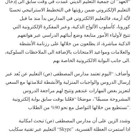
“العهد” أن جمعية التعليم الديني عمدت في وقت سابق الى إدخال
التعليم الإلكتروني ضمن رؤيتها في التخطيط الاستراتيجي تحسبًا
لأيّة أزمة، فالتعليم الالكتروني في المدارس بدأ منذ ما قبل
كورونا، كأسلوب الألواح الذكية، وعبر المفكرة الإلكترونية التي
تتيح لأولياء الأمور متابعة وضع أبنائهم الدراسي عبر هواتفهم
الذكية مباشرة، اذ يطلعون من خلالها على رزنامة الأنشطة
والعلامات ومواعيد الامتحانات بالإضافة الى الملاحظات السلوكية،
الى جانب البوابة الالكترونية الخاصة بهم.
وأضاف: “اليوم تعتمد مدارس المصطفى (ص) التعليم عن بُعد عبر
إرسال الدروس والواجبات المنزلية والأنشطة لتلامذتها مع السعي
لتعزيز بعض المهارات عندهم وتتيح لهم مراجعة الدروس
المشروحة مسبقًا”، موضحًا “فعّلنا بوقت سابق بوابة إلكترونية
نستطيع من خلالها التواصل مع نحو 90% من الطلاب”.
وشدد الزين على أن مدارس المصطفى (ص) تبحث امكانية
التعليم عبر تقنية سكايب “Skype” اذا استمرت العطلة القسرية،