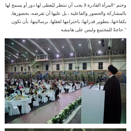
وختم “المرأة القادرة لا يجب أن تنتظر ليُعطى لها دور أو يسمح لها
بالمشاركة والحضور والفاعلية ، بل عليها أن تفرضه، بحضورها،
بكفاءتها، بتطوير قدراتها، باحترامها لعقلها، برساليتها، بأن تكون
حاجةً للمجتمع وليس على هامشه.”