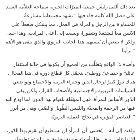
بعد ذلك ألقى رئيس جمعية المبرّات الخيرية سماحة العلاّمة السيد
علي فضل الله كلمة جاء فيها:” تشهد مجتمعاتنا مسارعةً
للمساواة بين الرجل والمرأة في العمل، مما يشكل ضغطاً على
الاثنين معاً ليشتغلا ويتطورا، ويسعيا إلى أعلى المراتب، وهذا جيد،
ولكن لا ينبغي أن يُنسيهما هذا الجانب التربوي والذي يبقى هو الأهم
برأينا.”
وأضاف:” الواقع يتطلّب من الجميع أن يكونوا في حالة استنفار
عائليّ واجتماعيّ ووطنيّ، يتحمّل كل قطاع دوره في هذا المجال،
هناك دورٌ كبيرٌ لرجال الدين وخبراء التربية والاجتماع ولواضعي
السياسات التربوية والاجتماعية ولأصحاب القرار، ولكن يبقى
الدّور الأساس للمرأة، فهي المؤهّلة للقيام بهذا الدور، لما أودع الله
فيها من الرحمة والمحبّة والنّفس الطّويل والصّبر، وهي من أبرز
العناصر المؤثرة في نجاح العملية التربويّة.”
ولفت إلى أنه:” يُخشى أن المرأة لن تستطيع أن تقوم بهذا الدّور،
إلا إذا عاشت في ظل أجواء نفسية إيجابية، هي لن تستطيع أن