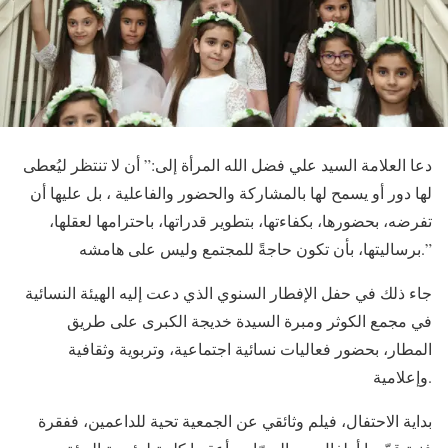
دعا العلامة السيد علي فضل الله المرأة إلى:” أن لا تنتظر ليُعطى
لها دور أو يسمح لها بالمشاركة والحضور والفاعلية ، بل عليها أن
تفرضه، بحضورها، بكفاءتها، بتطوير قدراتها، باحترامها لعقلها،
برساليتها، بأن تكون حاجةً للمجتمع وليس على هامشه.”
جاء ذلك في حفل الإفطار السنوي الذي دعت إليه الهيئة النسائية
في مجمع الكوثر ومبرة السيدة خديجة الكبرى على طريق
المطار، بحضور فعاليات نسائية اجتماعية، وتربوية وثقافية
وإعلامية.
بداية الاحتفال، فيلم وثائقي عن الجمعية تحية للداعمين، ففقرة