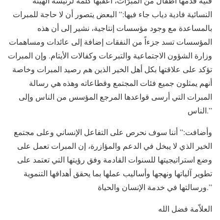
فنية قدّمها أطفال من المبرّات، أعقبها كلمة لرئيسة الهيئة
النسائية فادية دياب جاء فيها:” البعض يتصور أن لا حاجة للمبرات
بالمساعدة مع وجود مؤسسات إنتاجية، نشير إلى أن هذه
المؤسسات تسد جزءاً من النفقات إضافة إلى عائدات ومساهمات
وزارة الشؤون الاجتماعية والتبرعات وكفالات الأيتام. وإن المبرات
تؤكد على علاقتها بكل أهل الخير الذين هم رصيد المبرات وخاصة
أنهم يمثلون جميع فئات المجتمع وقطاعاته وهذه هي رسالة
المبرات التي أرسى قواعدها المرجع المؤسس من الناس وإلى
الناس.”
وأضافت:” أننا سوف نحرص على التفاعل الإنساني وعلى مجتمع
الخير الذي لا يبخل في الدعم والمؤازرة، إن المبرات تعمل على
وضع استراتيجيتها للسنوات القادمة وفق رؤيتها التي تعتمد على
تطوير آلياتها ونهجها وأساليب عملها بما يحقق أهدافها التنموية
ورسالتها في خدمة الإنسان والحياة.”
العلاّمة فضل الله