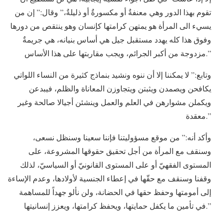
تقوم بهذا الدور وهي معنفةٌ أو مكسورةٌ أو ذليلةٌ،” وقال:” إن من
يسيء الى المرأة هو يمتهن كرامتها كإنسان وهو ينتقص من دورها
وفوق هذا كله يهدد مستقبل جيل هي أساس بنيانه، هي جريمةٌ
مزدوجة من أكبر الجرائم، ويجب مقاربتها على هذا الأساس.”
وتابع:” لا يمكننا إلا أن ننوه ونشيد بنماذج كثيرة من النساء اللواتي
يكافحن ويصمدن ويثبتن ويتجاوزن المعاناة والظلم، فيبدعن
ويكملن مشوارهن في العلم والعمل وينشئن أجيالا صالحة وغير
معقدة.”
وأكد أنه:” من موقع مسؤوليتنا فإننا سعينا وسنظل نسعى،
وسنقف مع المرأة من أجل تحقيق حقوقها المشروعة، على
المستوى الفقهيّ أو على المستوى القانونيّ أو السياسيّ، لذلك
وقفنا وسنقف مع حقّها في إعطاء الجنسية لأولادها، وعدم الإساءة
إلى أمومتها وحفظ حقها في الحضانة، ولن نألو جهداً للمساهمة
في تأمين ما يكفل حمايتها، ويحفظ كرامتها، ويعزز إنسانيتها.”