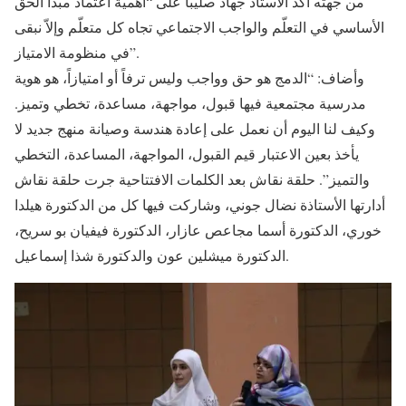
من جهته أكّد الأستاذ جهاد صليبا على “أهمية اعتماد مبدأ الحق
الأساسي في التعلّم والواجب الاجتماعي تجاه كل متعلّم وإلاّ نبقى
في منظومة الامتياز”.
وأضاف: “الدمج هو حق وواجب وليس ترفاً أو امتيازاً، هو هوية
مدرسية مجتمعية فيها قبول، مواجهة، مساعدة، تخطي وتميز.
وكيف لنا اليوم أن نعمل على إعادة هندسة وصيانة منهج جديد لا
يأخذ بعين الاعتبار قيم القبول، المواجهة، المساعدة، التخطي
والتميز”. حلقة نقاش بعد الكلمات الافتتاحية جرت حلقة نقاش
أدارتها الأستاذة نضال جوني، وشاركت فيها كل من الدكتورة هيلدا
خوري، الدكتورة أسما مجاعص عازار، الدكتورة فيفيان بو سريح،
الدكتورة ميشلين عون والدكتورة شذا إسماعيل.