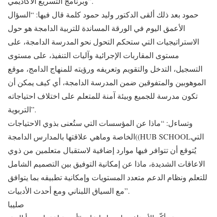
وبرنامج التسريع الأكاديمي”.
حمود بعد ذلك ألقى الدكتور وليد حمود كلمة قال فيها: “السؤال
الأعمق اليوم في الورقة المساندة للتربية الدامجة هو حول
الاستراتيجيات التي ستحكم التحول نحو المدرسة الدامجة، على
مستوى المقاربات الإجرائية وآليات التنفيذ، على مستوى
التسجيل، التدخل والتقويم وتعريفه ورؤيته للمنهاج الدامج، موقع
الموهوبين والمتفوقين ضمن المدرسة الدامجة، أي كيف يمكن أن
تكون مدرسة للجميع وبيئة آمنة للمتعلم على اختلاف احتياجاته
التربوية”.
وتساءل: “ماذا عن المؤسسات التي ستُعنى بذوي الاحتياجات
الخاصة وماهي علاقتها بالمدارس الدامجة((HUB SCHOOLالتي
يُتوقع أن تتوافر فيها موارد إضافية لاستقبال متعلمين من ذوي
الاعاقات الشديدة، ماذا عن إمكانية التوفيق بين التصميم الشامل
للتعلم ونظام الدعم متعدد المستويات وإمكانية تطبيقه بما يتوافق
مع السياق اللبناني ومع أحدث الأدبيات”.
صليبا