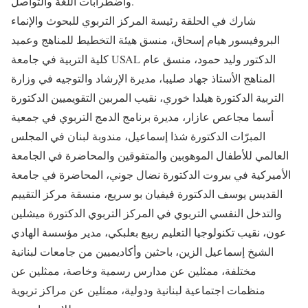
واضطرابات اللغة والتواصل.
شارك في الحلقة رئيسة المركز التربوي للبحوث والإنماء
البروفيسور هيام إسحاق، منسق هيئة التخطيط للمناهج وعميد
كلية التربية في جامعة USAL الدكتور وليد حمود، منسق عام
المناهج الأستاذ جهاد صليبا، مديرة الإرشاد والتوجيه في وزارة
التربية الدكتورة هيلدا خوري، نقيب المربين التقويميين الدكتورة
أسما مجاعص عازار، مديرة برنامج الدمج التربوي في جمعية
المبرّات الدكتورة شذا إسماعيل، مندوبة لبنان في المجلس
العالمي للأطفال الموهوبين والمتفوقين والمحاضرة في الجامعة
الأميركية في بيروت الدكتورة نضال جوني، المحاضرة في جامعة
القديس يوسف الدكتورة فيفيان بو سريع، منسقة مركز التقييم
والتدخل النفسي التربوي في المركز التربوي الدكتورة ميشلين
عون، نقيب تكنولوجيا التعليم ربيع بعلبكي، مدير مؤسسة الهادي
الشيخ إسماعيل الزين، باحثين وأكاديميين من جامعات لبنانية
مختلفة، ممثلين عن مدارس رسمية وخاصة، ممثلين عن
منظمات اجتماعية لبنانية ودولية، ممثلين عن مراكز تربوية