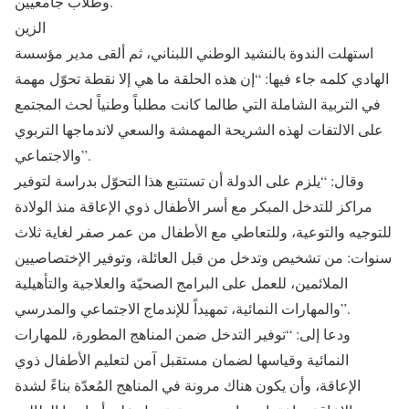
وطلاب جامعيين.
الزين
استهلت الندوة بالنشيد الوطني اللبناني، ثم ألقى مدير مؤسسة
الهادي كلمه جاء فيها: “إن هذه الحلقة ما هي إلا نقطة تحوّل مهمة
في التربية الشاملة التي طالما كانت مطلباً وطنياً لحث المجتمع
على الالتفات لهذه الشريحة المهمشة والسعي لاندماجها التربوي
والاجتماعي”.
وقال: “يلزم على الدولة أن تستتبع هذا التحوّل بدراسة لتوفير
مراكز للتدخل المبكر مع أسر الأطفال ذوي الإعاقة منذ الولادة
للتوجيه والتوعية، وللتعاطي مع الأطفال من عمر صفر لغاية ثلاث
سنوات: من تشخيص وتدخل من قبل العائلة، وتوفير الإختصاصيين
الملائمين، للعمل على البرامج الصحيّة والعلاجية والتأهيلية
والمهارات النمائية، تمهيداً للإندماج الاجتماعي والمدرسي”.
ودعا إلى: “توفير التدخل ضمن المناهج المطورة، للمهارات
النمائية وقياسها لضمان مستقبل آمن لتعليم الأطفال ذوي
الإعاقة، وأن يكون هناك مرونة في المناهج المُعدّة بناءً لشدة