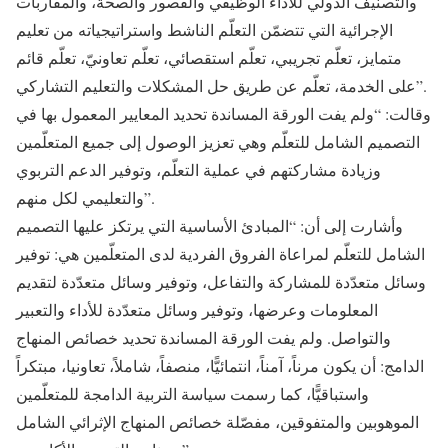
والتصنيف الدولي للأداء الوظيفي والقصور والصحة، والمقاربات
الإجرائية التي تتضمّن التعلّم الناشط واستراتيجياته من تعليم
متمايز، تعلّم تجريبي، تعلّم استقصائي، تعلّم تعاونيّ، تعلّم قائم
على الخدمة، تعلّم عن طريق حل المشكلات والتعليم التشاركي”.
وقالت: “ولم يفت الورقة المساندة تحديد المعايير المعمول بها في
التصميم الشامل للتعلّم وهي تعزيز الوصول إلى جميع المتعلّمين
وزيادة مشاركتهم في عملية التعلّم، وتوفير الدعم التربوي
والتعليمي لكل منهم”.
وأشارت إلى أن: “المبادئ الأساسية التي يرتكز عليها التصميم
الشامل للتعلّم لمراعاة الفروق الفردية لدى المتعلّمين هي: توفير
وسائل متعدّدة للمشاركة والتفاعل، وتوفير وسائل متعدّدة لتقديم
المعلومات وعرضها، وتوفير وسائل متعدّدة للأداء والتعبير
والتواصل. ولم يفت الورقة المساندة تحديد خصائص المنهاج
الدامج: أن يكون مرناً، آمناً، انتمائيًّا، منصفاً، شاملاً، تعاونيا، مبتكراً
واستباقيًّا، كما رسمت سياسة التربية الدامجة للمتعلّمين
الموهوبين والمتفوقين، مفصّلة خصائص المنهاج الإثرائي الشامل