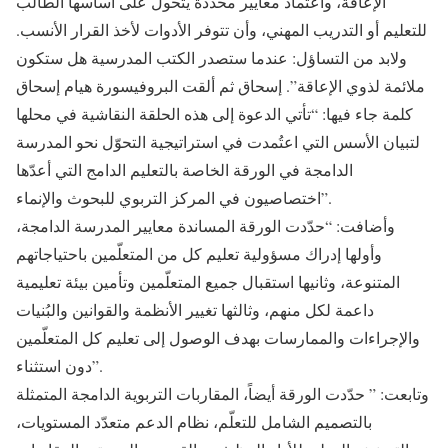
الإعاقة، واعتماد معايير محددة يتحول على أساسها الطالب
للتعليم أو التدريب المهني، وأن تتوفر الأدوات لأخذ القرار الأنسب.
ولابد من التساؤل: عندما ستصدر الكتب المدرسية هل ستكون
ملائمة لذوي الإعاقة”. إسحاق ثم ألقت البروفيسورة هيام إسحاق
كلمة جاء فيها: “تأتي الدعوة إلى هذه الحلقة النقاشية في محلها
لتبيان الأسس التي اعتُمدت في استراتيجية التحوّل نحو المدرسة
الدامجة في الورقة الخاصة بالتعليم الدامج التي أعدّها
اختصاصيون في المركز التربوي للبحوث والإنماء”.
وأضافت: “حدّدت الورقة المساندة معايير المدرسة الدامجة،
وأولها إدراك مسؤولية تعليم كل من المتعلّمين باحتياجاتهم
المتنوعة، وثانيها استقبال جميع المتعلّمين وتأمين بيئة تعليمية
داعمة لكل منهم، وثالثها تغيير الأنظمة والقوانين والبُنيات
والإجراءات والممارسات بهدف الوصول إلى تعليم كل المتعلّمين
دون استثناء”.
وتابعت: ” حدّدت الورقة أيضاً، المقاربات التربوية الدامجة المتمثلة
بالتصميم الشامل للتعلّم، نظام الدعم متعدّد المستويات،