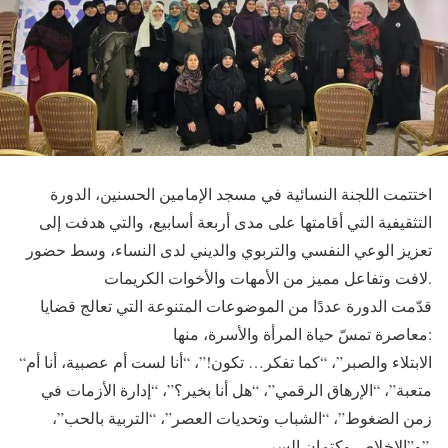
اختتمت اللجنة النسائية في مسجد الإمامين الحسنين، الدورة
التثقيفية التي أقامتها على مدى أربعة أسابيع، والتي هدفت إلى
تعزيز الوعي النفسي والتربوي والديني لدى النساء، وسط حضور
لافت وتفاعل مميز من الأمهات والأخوات الكريمات.
قدّمت الدورة عددًا من الموضوعات المتنوعة التي تعالج قضايا
معاصرة تمسّ حياة المرأة والأسرة، منها:
“الابتلاء والصبر”، “كما تفكر… تكون!”، “أنا لست أم عصبية، أنا أم
متعبة”، “الإرهاق الرقمي”، “هل أنا بخير؟”، “إدارة الأزمات في
زمن الضغوط”، “الشباب وتحديات العصر”، “التربية بالحب”،
و”الإخلاص وكتمان السر”.