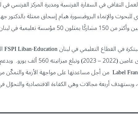
ل الثقافي في السفارة الفرنسية ومديرة المركز الفرنسي في لبنا
بوي للبحوث والإنماء البروفيسورة هيام إسحاق ممثلة بالدكتور جها
ؤسسة تعليمية في لبنان.
مشروع 
ورسمية حائزة على شهادة الجودة Label France Education من أجل مساعدتها على 
الواعدة بما يفيد أكثر من 40،000 طالب، ويستهدف أربعة مجالات وهي الكفاءة الاقتصا