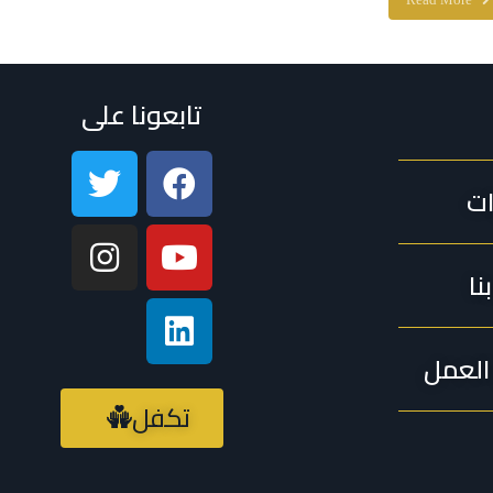
Read More
تابعونا على
ات
نا
لعمل
تكفل