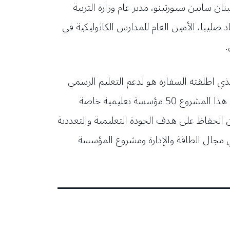
ن سابين سيورتينو، مدير عام وزارة التربية
د صليبا، الأمين العام للمدارس الكاثوليكية في
صندوق التضامن من أجل المشاريع المبتكرة في القطاع التعليمي في لبنان FSPI Liban-Education الذي اطلقته السفارة هو لدعم التعليم الرسمي
والخاص وتعريف جميع الشركاء، ويمتد على مدى عامين (2022 – 2023) وتبلغ ميزانيته 560 ألف يورو. ويدعم هذا المشروع 50 مؤسسة تعليمية خاصة
مواجهة الأزمة والتمكّن من الحفاظ على هدف الجودة التعليمية والتعددية
دية والتحوّل في مجال الطاقة والإدارة ومشروع المؤسسة