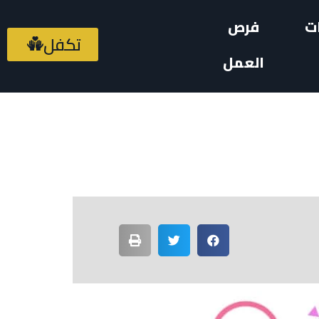
ت
فرص
تكفل
العمل