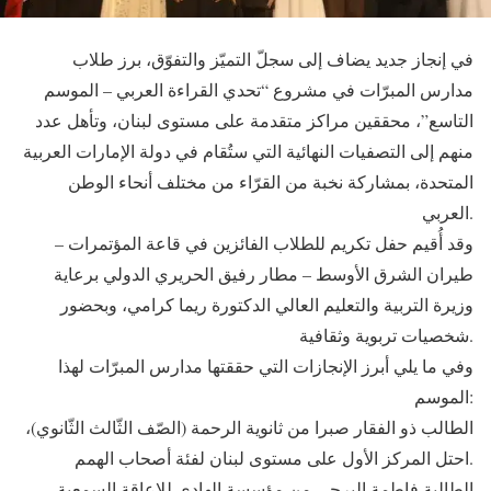
في إنجاز جديد يضاف إلى سجلّ التميّز والتفوّق، برز طلاب
مدارس المبرّات في مشروع “تحدي القراءة العربي – الموسم
التاسع”، محققين مراكز متقدمة على مستوى لبنان، وتأهل عدد
منهم إلى التصفيات النهائية التي ستُقام في دولة الإمارات العربية
المتحدة، بمشاركة نخبة من القرّاء من مختلف أنحاء الوطن
العربي.
وقد أُقيم حفل تكريم للطلاب الفائزين في قاعة المؤتمرات –
طيران الشرق الأوسط – مطار رفيق الحريري الدولي برعاية
وزيرة التربية والتعليم العالي الدكتورة ريما كرامي، وبحضور
شخصيات تربوية وثقافية.
وفي ما يلي أبرز الإنجازات التي حققتها مدارس المبرّات لهذا
الموسم:
الطالب ذو الفقار صبرا من ثانوية الرحمة (الصّف الثّالث الثّانوي)،
احتل المركز الأول على مستوى لبنان لفئة أصحاب الهمم.
الطالبة فاطمة البرجي من مؤسسة الهادي للإعاقة السمعية