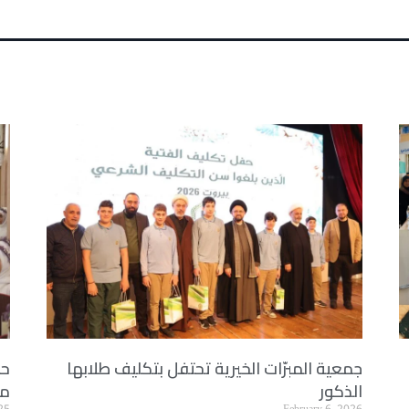
جمعية المبرّات الخيرية تحتفل بتكليف طلابها
حف
الذكور
مد