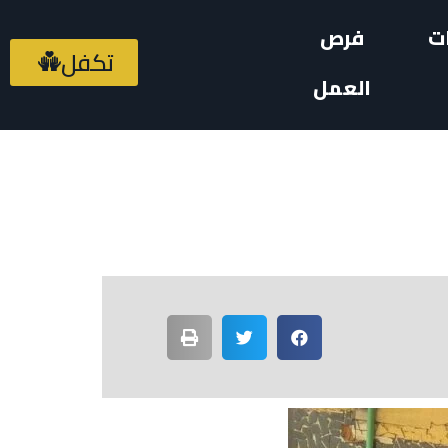
ت
فرص
تكفل
العمل