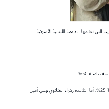
 نموذج جامعة الدول العربية التي تنظمها الجامعة اللبنانية الأميركية
ة دراسية 50%
التلميذتان ملاك حمود وآية حمادة في اللجنة التابعة للإتصالات والاعلام – فلسطين٢ ، وبلد لبنان مع منحة دراسية 25%. أما التلامذة زهراء الفتلاوي وعلي أمين