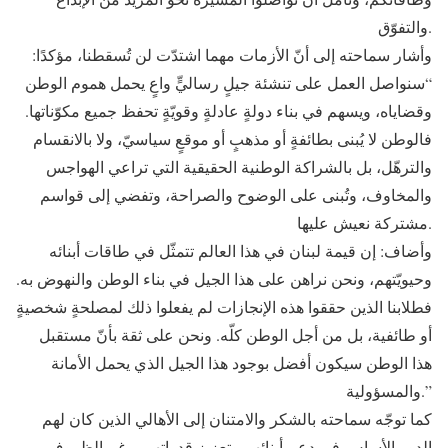
والتفوّق.
وأشار سماحته إلى أنّ الأزمات مهما اشتدّت لن تُسقطنا، مؤكدًا:
“سنواصل العمل على تنشئة جيلٍ رساليٍّ واعٍ يحمل هموم الوطن
وقضاياه، ويسهم في بناء دولةٍ عادلةٍ وقويّةٍ تحفظ جميع مكوّناتها.
فالوطن لا يُبنى بطائفةٍ أو مذهبٍ أو موقعٍ سياسيّ، ولا بالانقسام
والترهّل، بل بالشراكة الوطنية الحقيقية التي تراعي الهواجس
والمخاوف، وتُبنى على الوضوح والصراحة، وتفضي إلى قواسم
مشتركة نعيش عليها.
وأضاف: إن قيمة لبنان في هذا العالم تتمثّل في طاقات أبنائه
وحيويّتهم، ونحن نراهن على هذا الجيل في بناء الوطن والنهوض به.
فطلابنا الذين حققوا هذه الإنجازات لم يفعلوا ذلك لمصلحةٍ شخصيةٍ
أو طائفية، بل من أجل الوطن كلّه. ونحن على ثقة بأنّ مستقبل
هذا الوطن سيكون أفضل بوجود هذا الجيل الذي يحمل الأمانة
والمسؤولية.”
كما توجّه سماحته بالشكر والامتنان إلى الأهالي الذين كان لهم
الدور الأساس في دعم أبنائهم وتعزيز قدراتهم، رغم الظروف