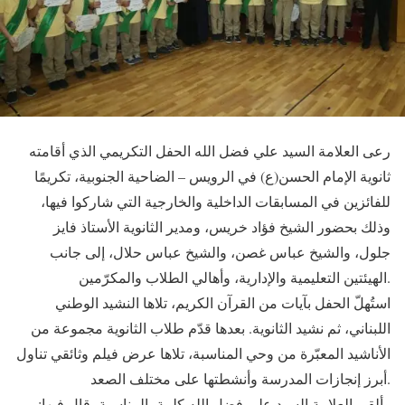
رعى العلامة السيد علي فضل الله الحفل التكريمي الذي أقامته
ثانوية الإمام الحسن(ع) في الرويس – الضاحية الجنوبية، تكريمًا
للفائزين في المسابقات الداخلية والخارجية التي شاركوا فيها،
وذلك بحضور الشيخ فؤاد خريس، ومدير الثانوية الأستاذ فايز
جلول، والشيخ عباس غصن، والشيخ عباس حلال، إلى جانب
الهيئتين التعليمية والإدارية، وأهالي الطلاب والمكرّمين.
استُهلّ الحفل بآيات من القرآن الكريم، تلاها النشيد الوطني
اللبناني، ثم نشيد الثانوية. بعدها قدّم طلاب الثانوية مجموعة من
الأناشيد المعبّرة من وحي المناسبة، تلاها عرض فيلم وثائقي تناول
أبرز إنجازات المدرسة وأنشطتها على مختلف الصعد.
وألقى العلامة السيد علي فضل الله كلمة بالمناسبة، قال فيها: