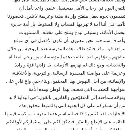
نلتقي اليوم في رحاب الأمل بمستقبل علمي واعد نأمل أن
تتقدمون نحوه بعقل منفتح وإرادة صلبة وعزيمة لا تلين، فحضورنا
تأكيد على أننا أمة لا تهزمها الصعاب ولا الضغوط، بل أمة جديرة
بحمل الأمانة، وستبقى تبدع وتنتج على مختلف المستويات.
وأضاف سماحته: نحن معنيون بأن نكون الأفضل في أي موقع
نتواجد فيه، وقد جسّد طلاب هذه المدرسة هذه الروحية من خلال
نتائجهم وتفوّقهم. لقد انطلقت هذه المؤسسات من رحم المعاناة
والتحديات، ومع ذلك لم تهزمها الأزمات، بل زادتها قوّةً وإرادةً
وعزيمةً على مواصلة المسيرة الرسالية، والتربوية، والأخلاقية،
والإيمانية، من أجل النهوض بهذا المجتمع، وبناء جيلٍ واعٍ قادرٍ على
مواجهة التحديات التي تعصف بهذا الوطن وهذه الأمة.
وتوجّه سماحته إلى المتفوّقين والفائزين بالقول:”في البداية لا بد
من أن نشكركم على كل الجهود التي بذلتموها لتحقيق هذه
الإنجازات. لقد كنتم روّادًا حملتم اسم هذه المدرسة، وأكدتم قيمتها
القائمة على الإبداع والتميّز. فشكرًا لكم على استثماركم لأوقاتكم
وطاقاتكم، ونأمل أن تواصلوا المسيرة نحو المزيد من الإبداع