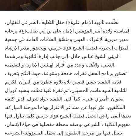
نظّمت ثانوية الإمام علي(ع) حفل التكليف الشرعي للفتيان،
لمناسبة ولادة أمير المؤمنين الإمام علي بن أبي طالب(ع)، برعاية
مدير مديرية الإشراف الديني ومنسّق العلاقات العامة في جمعية
المبرّات الخيرية فضيلة الشيخ فؤاد خريس، وبحضور مدير الإرشاد
الديني الشيخ عباس حلال، إلى جانب إدارة الثانوية ومرشدها
الديني، والأهل، وعدد من أفراد الهيئتين الإدارية والتعليمية.
تضمّن برنامج الحفل فقرات هادفة ومتنوعة، حيث افتُتح بتعريف
قدّمه التلميذ حسن قصير، تلاه تلاوة عطرة من القرآن الكريم
للتلميذ السيد هاشم الحسيني، ثم فقرة فنية تمثّلت بنشيد كورال
بعنوان «أميري علي». كما ألقى التلميذ جواد شرف الدين كلمة
المكلفين، عبّر فيها عن مشاعر الاعتزاز بهذه المرحلة المباركة.
بعدها ألقى راعي الحفل فضيلة الشيخ فؤاد خريس كلمة تناول فيها
مفهوم التكليف الشرعي بوصفه محطة مفصلية في حياة الإنسان،
ينتقل فيها من مرحلة الطفولة إلى تحمّل المسؤولية الشرعية