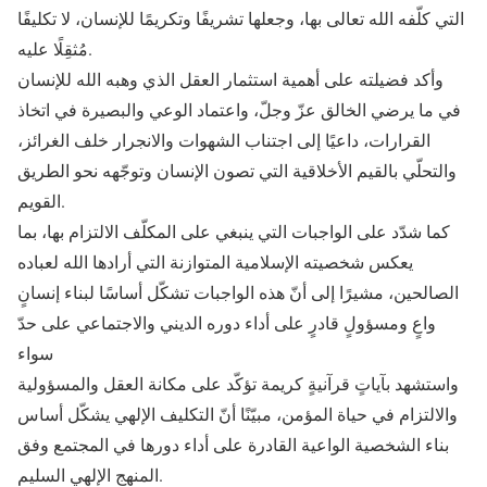
التي كلّفه الله تعالى بها، وجعلها تشريفًا وتكريمًا للإنسان، لا تكليفًا
مُثقِلًا عليه.
وأكد فضيلته على أهمية استثمار العقل الذي وهبه الله للإنسان
في ما يرضي الخالق عزّ وجلّ، واعتماد الوعي والبصيرة في اتخاذ
القرارات، داعيًا إلى اجتناب الشهوات والانجرار خلف الغرائز،
والتحلّي بالقيم الأخلاقية التي تصون الإنسان وتوجّهه نحو الطريق
القويم.
كما شدّد على الواجبات التي ينبغي على المكلّف الالتزام بها، بما
يعكس شخصيته الإسلامية المتوازنة التي أرادها الله لعباده
الصالحين، مشيرًا إلى أنّ هذه الواجبات تشكّل أساسًا لبناء إنسانٍ
واعٍ ومسؤولٍ قادرٍ على أداء دوره الديني والاجتماعي على حدّ
سواء
واستشهد بآياتٍ قرآنيةٍ كريمة تؤكّد على مكانة العقل والمسؤولية
والالتزام في حياة المؤمن، مبيّنًا أنّ التكليف الإلهي يشكّل أساس
بناء الشخصية الواعية القادرة على أداء دورها في المجتمع وفق
المنهج الإلهي السليم.