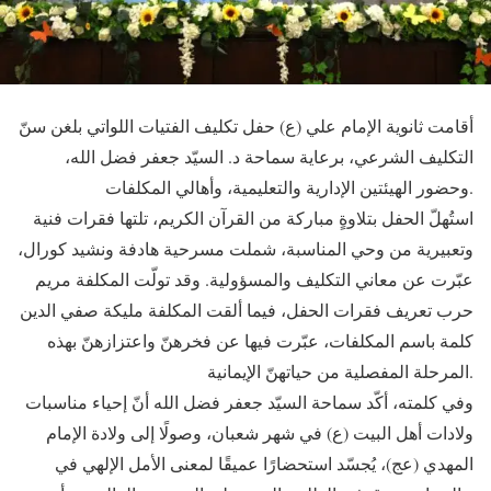
أقامت ثانوية الإمام علي (ع) حفل تكليف الفتيات اللواتي بلغن سنّ
التكليف الشرعي، برعاية سماحة د. السيّد جعفر فضل الله،
وحضور الهيئتين الإدارية والتعليمية، وأهالي المكلفات.
استُهلّ الحفل بتلاوةٍ مباركة من القرآن الكريم، تلتها فقرات فنية
وتعبيرية من وحي المناسبة، شملت مسرحية هادفة ونشيد كورال،
عبّرت عن معاني التكليف والمسؤولية. وقد تولّت المكلفة مريم
حرب تعريف فقرات الحفل، فيما ألقت المكلفة مليكة صفي الدين
كلمة باسم المكلفات، عبّرت فيها عن فخرهنّ واعتزازهنّ بهذه
المرحلة المفصلية من حياتهنّ الإيمانية.
وفي كلمته، أكّد سماحة السيّد جعفر فضل الله أنّ إحياء مناسبات
ولادات أهل البيت (ع) في شهر شعبان، وصولًا إلى ولادة الإمام
المهدي (عج)، يُجسّد استحضارًا عميقًا لمعنى الأمل الإلهي في