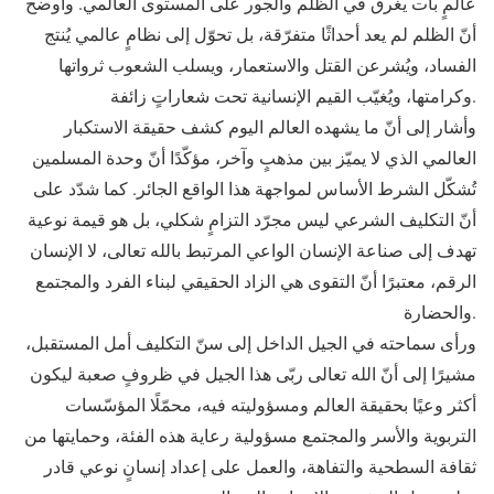
عالمٍ بات يغرق في الظلم والجور على المستوى العالمي. وأوضح
أنّ الظلم لم يعد أحداثًا متفرّقة، بل تحوّل إلى نظامٍ عالمي يُنتج
الفساد، ويُشرعن القتل والاستعمار، ويسلب الشعوب ثرواتها
وكرامتها، ويُغيّب القيم الإنسانية تحت شعاراتٍ زائفة.
وأشار إلى أنّ ما يشهده العالم اليوم كشف حقيقة الاستكبار
العالمي الذي لا يميّز بين مذهبٍ وآخر، مؤكّدًا أنّ وحدة المسلمين
تُشكّل الشرط الأساس لمواجهة هذا الواقع الجائر. كما شدّد على
أنّ التكليف الشرعي ليس مجرّد التزامٍ شكلي، بل هو قيمة نوعية
تهدف إلى صناعة الإنسان الواعي المرتبط بالله تعالى، لا الإنسان
الرقم، معتبرًا أنّ التقوى هي الزاد الحقيقي لبناء الفرد والمجتمع
والحضارة.
ورأى سماحته في الجيل الداخل إلى سنّ التكليف أمل المستقبل،
مشيرًا إلى أنّ الله تعالى ربّى هذا الجيل في ظروفٍ صعبة ليكون
أكثر وعيًا بحقيقة العالم ومسؤوليته فيه، محمّلًا المؤسّسات
التربوية والأسر والمجتمع مسؤولية رعاية هذه الفئة، وحمايتها من
ثقافة السطحية والتفاهة، والعمل على إعداد إنسانٍ نوعي قادر