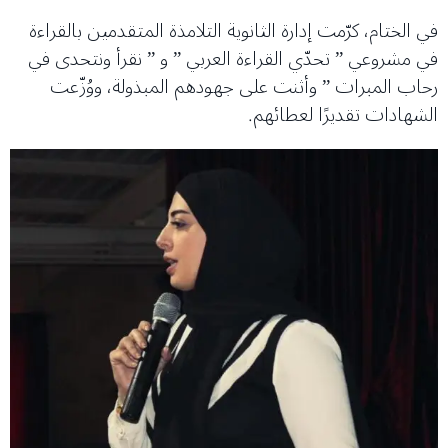
في الختام، كرّمت إدارة الثانوية التلامذة المتقدمين بالقراءة
في مشروعي ” تحدّي القراءة العربي ” و ” نقرأ ونتحدى في
رحاب المبرات ” وأثنت على جهودهم المبذولة، ووُزّعت
الشهادات تقديرًا لعطائهم.