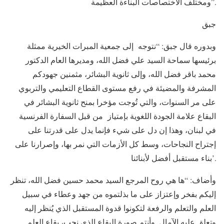
ومختلف الاختصاصات البناءة العظيمة”.
جبق
وبدوره قال جبق: “نتوجه إلى جمعية المبرات الخيرية ممثلة
برئيسها سماحة السيد علي فضل الله، ومديرها العام الدكتور
محمد باقر فضل الله، وإلى ثانوية البشائر، مثمنين جهودكم
المشرفة والمضيئة في رفع مستوى القطاع التعليمي والتربوي
على مر السنوات، والتي تُوجت مؤخرا بمنح ثانوية البشائر في
البقاع علامة الجودة اللغوية بإمتياز من قبل السفارة الفرنسية
في لبنان، وهذا إن دل على شيء فإنما يدل على قدرتنا على
إجتراح النجاحات، وسط كل الأزمات التي نمر بها، وإصرارنا على
بناء مستقبل أفضل لأبنائنا’.
وأضاف: “ها هي روح المرجع السيد محمد حسين فضل الله، تنظر
إليكم بفخر وإعتزاز على ما بذلتموه من جهد وعطاء في سبيل
العلم والتعلم والرفعة لتكونوا قدوة المستقبل الذي يُنظر إليه
وتعلق عليه الآمال. وأنتم صورة البقاع الذي نحب، بقاع العلم