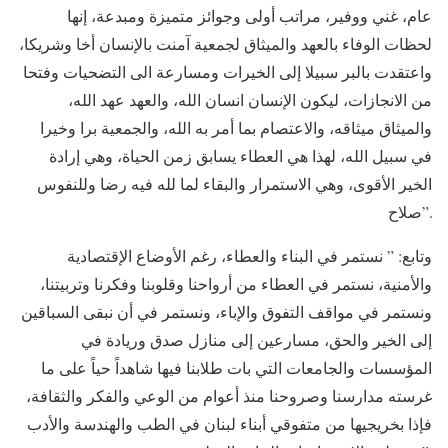
عام، غني ووفير، مراتب أولى وجوائز متميزة ومبدعة، إنها
لحظات الوفاء بالعهد والميثاق لجمعية آمنت بالإنسان أخا وشريكا،
واعتقدت بالبر سبيلا إلى الخيرات ومسارعة الى التضحيات وفتحا
من الانجازات، ليكون الإنسان انسان الله، والعهد عهد الله،
والميثاق ميثاقه، والاعتصام بما أمر به الله، والجمعية برا وخيرا
في سبيل الله، لهذا هي العطاء يسابق زمن الحياة، وهي إرادة
الخير الأقوى، وهي الاستمرار والبقاء لما لله فيه رضا وللنفوس
صلاح”.
وتابع: ” نستمر في البناء والعطاء، رغم الأوضاع الإقتصادية
والأمنية، نستمر في العطاء من أرواحنا وقلوبنا وفكرنا وتربيتنا،
ونستمر في مواقف التفوق والإباء، ونستمر في أن نبقى السباقين
إلى الخير والحق، مسارعين إلى منازل صدق وريادة في
المؤسسات والجامعات التي بات طلابنا فيها شاهداً حياً على ما
غرسته مدارسنا وصروحنا منذ أعوام من الوعي والفكر والثقافة،
فإذا بخريجيها من متفوقي أبناء لبنان في الطب والهندسة والأدب