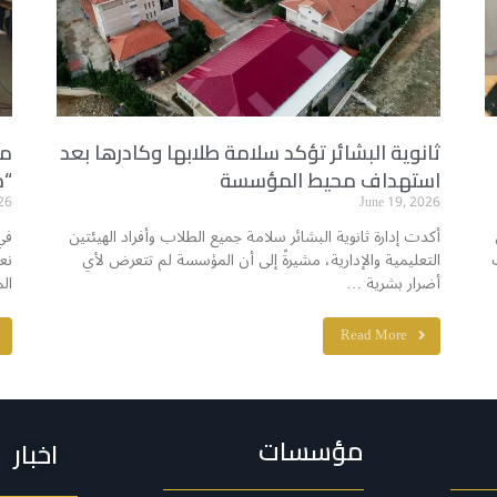
ثانوية البشائر تؤكد سلامة طلابها وكادرها بعد
مد
استهداف محيط المؤسسة
“م
26
June 19, 2026
أكدت إدارة ثانوية البشائر سلامة جميع الطلاب وأفراد الهيئتين
في
التعليمية والإدارية، مشيرةً إلى أن المؤسسة لم تتعرض لأي
نع
أضرار بشرية …
ال
Read More
مؤسسات
اخبار