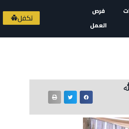
ت
فرص
تكفل
العمل
ه