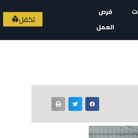
ت
فرص
تكفل
العمل