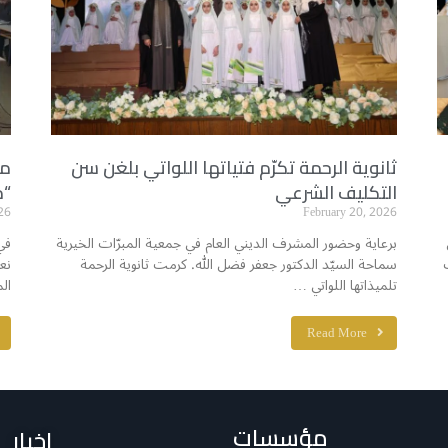
ثانوية الرحمة تكرّم فتياتها اللواتي بلغن سن
مد
التكليف الشرعي
“م
26
February 20, 2026
برعاية وحضور المشرف الديني العام في جمعية المبرّات الخيرية
في
سماحة السيّد الدكتور جعفر فضل الله. كرمت ثانوية الرحمة
نع
تلميذاتها اللواتي …
ال
Read More
مؤسسات
اخبار