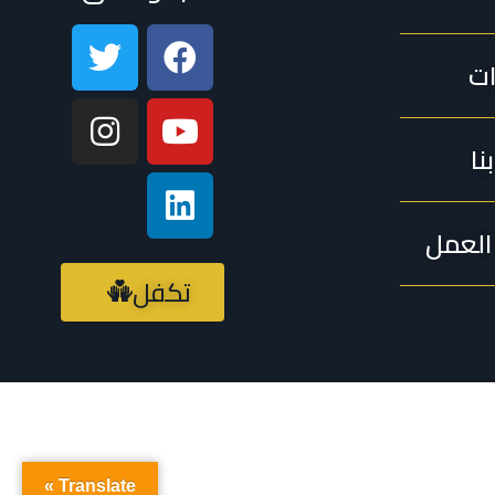
ات
نا
لعمل
تكفل
Translate »