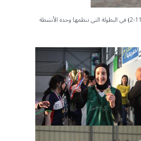
ثانوية الرحمة تحرز المركز الأول في محافظة النبطية في “كرة اليد للفتيات” بفوزها على مدرسة الليسيه بنتيجة( 11-2) في البطولة التي تنظمها وحدة الأنشطة