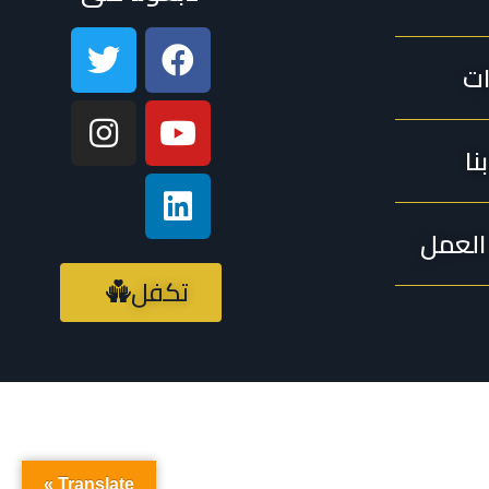
ات
نا
لعمل
تكفل
Translate »