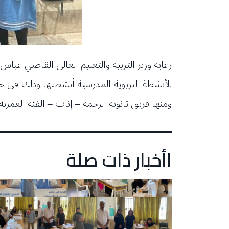
للأنشطة التربوية المدرسية أنشطتها وذلك في حف
ومنها فريق ثانوية الرحمة – إناث – الفئة العمرية ” 2008 ” الذي احتل المرتبة الثانية على صعيد لبنان في كرة ال
اأخبار ذات صلة