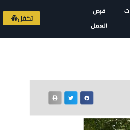
ت
فرص
تكفل
العمل