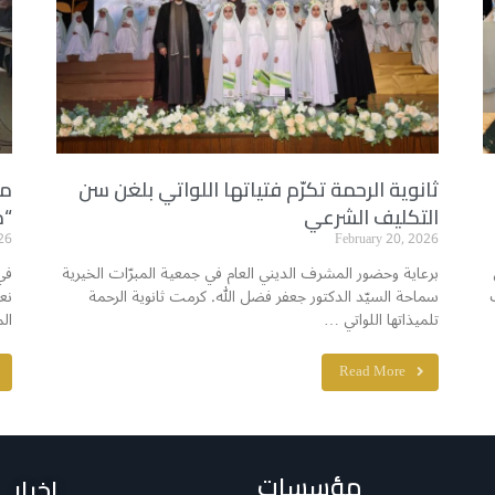
ثانوية الرحمة تكرّم فتياتها اللواتي بلغن سن
مد
التكليف الشرعي
“م
26
February 20, 2026
برعاية وحضور المشرف الديني العام في جمعية المبرّات الخيرية
في
سماحة السيّد الدكتور جعفر فضل الله. كرمت ثانوية الرحمة
نع
تلميذاتها اللواتي …
ال
Read More
مؤسسات
اخبار