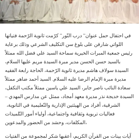
في احتفال حمل عنوان” درب النّور” كرّمت ثانوية الرّحمة فتياتها
اللواتي شارفن على بلوغ سن التكليف الشرعي وذلك برعاية
رئيس جمعية المبرات الخيرية سماحة السيد علي فضل الله ممثلاً
بالسيد حسن الحسن مدير مبرة السيدة مريم عليها السلام،
السيدة سولاف هاشم مديرة ثانوية الرّحمة، الحاجة رابعة الفقيه
مديرة مبرة الإمام الرضا عليه السلام. السيد أحمد ضاهر ممثلاً
سعادة النائب ناصر جابر، السيد علي ياسين ممثلاً مكتب التكفل،
السيدة خديجة نذر مديرة معهد أمجاد، ممثل عن مدارس المهدي –
الشرقية، أفراد من الهيئتين الإدارية والتّعليمية في الثانوية،
فعاليات تربوية وثقافية واجتماعية، أولياء أمور التّلميذات
المكلفات، وحشد من الحضور والمدعوين،
آيات بينات من القرآن الكريم، أعقبها شكر لمجموعة من الفتيات