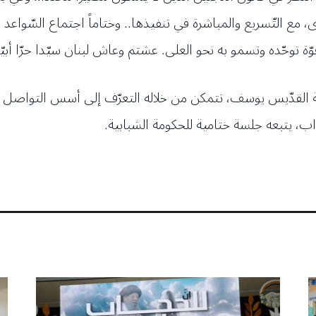
 مع التّسريع والمباشرة في تنفيذها.. وختاماً اجتماع السّواعد
 توحّده وتسمو به نحو العلى. عشتم وعاش لبنان سيّدا حرّا أبيّا
القدّيس يوسف، تتمكن من خلاله التعرّف إلى أسس التواصل وا
اب، يتبعه جلسة ختامية للحكومة الشبابية.