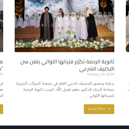
ثانوية الرحمة تكرّم فتياتها اللواتي بلغن سن
مد
التكليف الشرعي
“م
26
February 20, 2026
برعاية وحضور المشرف الديني العام في جمعية المبرّات الخيرية
في
سماحة السيّد الدكتور جعفر فضل الله. كرمت ثانوية الرحمة
نع
تلميذاتها اللواتي …
ال
Read More