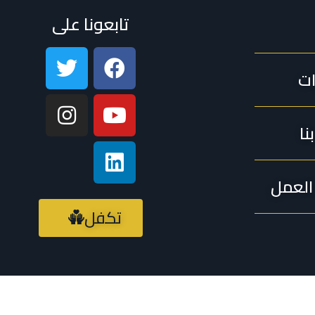
تابعونا على
ات
نا
لعمل
تكفل