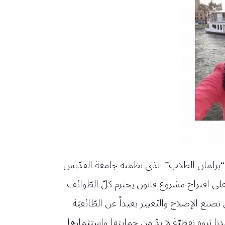
“برلمان الطلاب” الذي نظمته جامعة القدّيس
ى اقتراح مشروع قانون يحترم كلّ الطّوائف
نع الإصلاح والتّغيير بعيداً عن الطّائفيّة
بلدنا ثروة نفطيّة لا بدّ من حمايتها واستثمارها