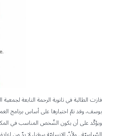
فازت الطالبة في ثانوية الرحمة التابعة لجمعي
يوسف، وقد تمّ اختيارها على أساس برنامج الع
ويؤكّد على أن يكون الشّخص المناسب في المكان ال
السّياسيّة.. ولأنّ الانسانيّة بيرقنا، لا بدّ من إعا