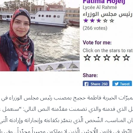
ة المبرّات الخيرية فاطمة حجيج بمصنب رئيس مجلس الوزراء في 
مل الذي قدمته والذي تضمنت مقدّمته النص التالي: “سنعمل عل
مناسب، الشّخص الّذي يتميّز بكفاءته وإنجازاته وإرادته الّتي تص
دة النّظر في قانون اللّاجئين الّذين لا يملكون مصيراً محدّداً.. وفي 