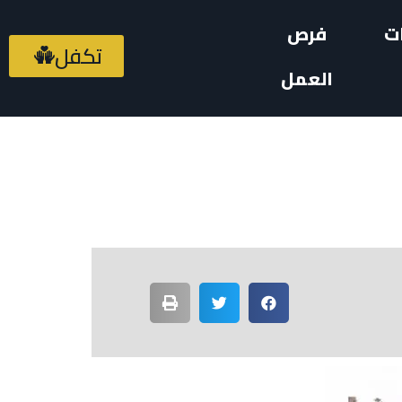
ت
فرص
تكفل
العمل