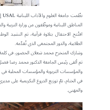
نظ
المناطق اللبنانية وموظّفون من وزارة التربية وال
افتُتح الاحتفال بتلاوة قرآنية، ثم النشيد ال
الطلابية، والدور المجتمعي الذي تُقدّمه.
وشارك المتخرج محمد شعلان الحضور، في كلمة ألقا
ثم ألقى رئيس الجامعة الدكتور محمد رضا فضل الل
والمؤسسات التربوية والمؤسسات المحلية في سبيل
في الختام، تمّ توزيع الدروع التكريمية على مدي
والمهني.