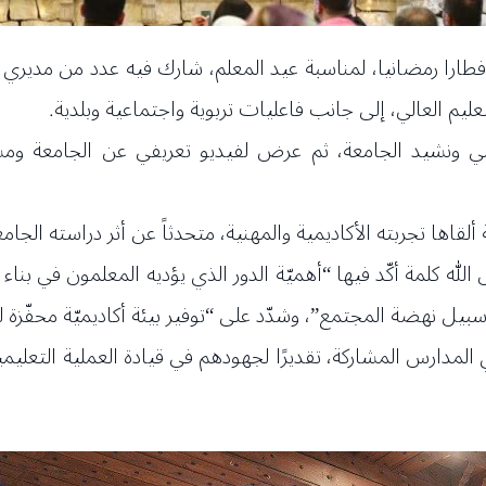
ّمت جامعة العلوم والآداب اللبنانية USAL إفطارا رمضانيا، لمناسبة عيد المعلم، شارك
تعليم العالي، إلى جانب فاعليات تربوية واجتماعية وبلدية.
وطني ونشيد الجامعة، ثم عرض لفيديو تعريفي عن الجامعة ومسير
ها تجربته الأكاديمية والمهنية، متحدثاً عن أثر دراسته الجامع
ه كلمة أكّد فيها “أهميّة الدور الذي يؤديه المعلمون في بناء ا
 نهضة المجتمع”، وشدّد على “توفير بيئة أكاديميّة محفّزة للإب
ري المدارس المشاركة، تقديرًا لجهودهم في قيادة العملية التعلي