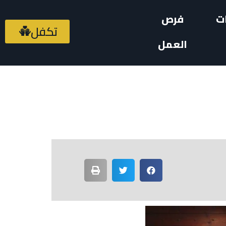
ت
فرص
تكفل
العمل