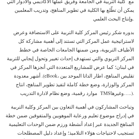
مع كلية التربية في الجامعة وفريق عملها الأكاديمي والأدوار التي
يمكن أن تطّلع بها الكلية في تطوير المناهج، وتدريب المعلمين
وإنتاج البحث العلمي.
بدوره شكر رئيس المركز كلية التربية على الاستضافة وعرض
لاستراتيجية عمل المركز التي تستند إلى أهمية مشاركة كل
الأطياف التربوية، ومن ضمنها الجامعات الخاصة في خطط
المركز التربوي والتي تستهدف إحداث تغيير وتحول إيجابي للتربية
في لبنان؛ كما عرض للمشاريع المتعددة التي أنجزها المركز في
أشهر معدودة .(eBook، تقليص المناهج، اطار الداتا الموحد بين
المركز والوزارة، وضع خطة كاملة لتفيذ تطوير المناهج، انتاج
موارد رقمية، وضع نظام لادارة التدريب TMSوغيرها…..).
وتباحث المشاركون في أهمية التعاون بين المركز وكلية التربية
في إدراج موضوع تعليم ورعاية الموهوبين والمتفوقين ضمن خطة
المناهج الجديدة عبر إعداد أنشطة ورزم ضمن الوحدات التعليمية
تستجيب لاحتياجات هؤلاء التلاميذ؛ وإعداد دليل المصطلحات