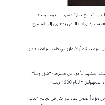
اللبناني “جورج خباز” مسرحيات ومسرحيات.
ة وساخرة. وبات الناس يذهبون إلى المسرح
أقام طلاب كلية الإعلام في جامعة العلوم والآداب اللبنانية لقاء وحوارًا بعنوان “المسرح مرآة المجتمع”، عصر أمس الجمعة 20 أيار/ مايو في قاعة الجامعة طريق
شيت، لمشهد مأخوذ من مسرحية “هلق وقتا”.
“العام 1900 ونِتفه”.
ن مؤخراً ضمن لقاء مع خبّاز في برنامج “بيت