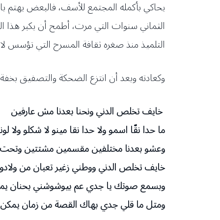
يحاكي بأكمله المجتمع للأسف، فالبعض يهتم بالغر
الثماني سنوات التي مرت، أطمح أن يكبر هذا ال
التلميذ منذ صغره ثقافة المسرح التي تؤسس لان
وكعادته وبعد أن انتزع الضحكة والتصفيق بخفة 
خايف تخلص الدني ونحنا بعدنا مش عارفين
ما حدا نقّا اسمو ولا حدا نقا مينو لا شكلو ولا لونو
وعشو بعدنا مختلفين مقسمين مشتتين وتحت عي
خايف تخلص الدني ووطني زغير تعبان من ولادو 
وبسمع صوتك يا جدي عم بيوشوشني بحنان يمك
ومتل ما قلي جدي بهاك القصة من زمان يمكن 