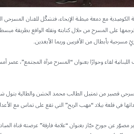
ة الكوميدية مع دمعة مبطنة الإيحاء، فتشكّل للفنان المسرحي 
رجمها على المسرح من خلال كتابته ونقله الواقع بطريقة مبسط
ٍ مسرحية بأبطال من الأقربين وربما الأبعدين.
رض مسرحي قصير من تمثيل الطالب محمد الخشن والطالبة بتول 
في قلعة ببلاد “مهب الريح” التي تقع على تماس مع الأعداء المجهولين 
وّر عن جورج خبّاز بعنوان “علامة فارقة” عرضته قناة الميادي