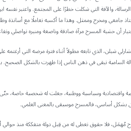
سالة، والآفة التي شكلت خطرًا على المجتمع. واعتبر نفسه ابن 
اذ جامعي ومخرج وممثل. وهذا ما أكسبه تعاملًا مع أساتذة و
اعتبار أن خشبة المسرح مرآة صادقة وناصعة ومنبره تواصلي وت
رلي شبلن، الذي تابعه مطولاً أثناء فترة مرضه التي أرغتمه 
ة السامية تبقى في ذهن الناس إذا ظهرت بالشكل الصحيح. بالإض
ماعية واقتصادية وسياسية ووطنية، جعلت له شخصية خاصة، حتّى 
ين بشكل أساسي، فالمسرح موسيقى بالمعنى العلمي.
ح مُهمَل، فلا حقوق تعطى له من قِبل دولة متفككة منذ حوالي أ