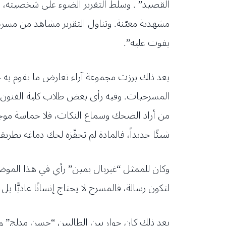
القصيد” . وسلط التقرير الضوء على شخصيته، وفيه
مشهدية معيّنة. وتناول التقرير مشاهد من مسرح
يفوت عليه”.
بعد ذلك برزت مجموعة آراء تعارض ما يقوم به ج
المسرحيات. وفيه رأى بعض طلاب كلية الفنون من 
من أراد الضحك وسماع النكات، فلا حماسة موجو
شيئًا جديداً، فالمادة لم تحفّزه لحك دماغه بط
وكان للممثل “غبريال يمين” رأي في هذا الموض
لتكون رسالة، فالمسرح لا يحتاج إنسانًا عاديًّ
بعد ذلك كان حوار بين الطالبين “حسن مدلج” و