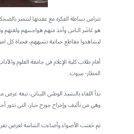
تتزامن بساطة الفكرة مع عقدتها لتتميز بالضحك
هو عَاشَر الناس وأخذ منهم هواجسهم ولغتهم وت
ليشاهدوا مقاطع حياتية تشبههم، فحياة كل امرئ
المطار- بيروت.
بدأ اللقاء بالنشيد الوطني اللبناني، تبعه ع
وهي من تأليف وإخراج جورج خباز، التي تدور أحداثها 
ثم خَفتت الأضواء وأضاءت الشاشة لعرض تقرير مص