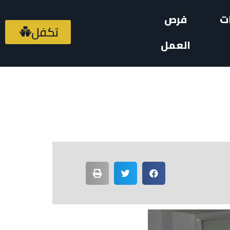
ت
فرص
تكفل
العمل