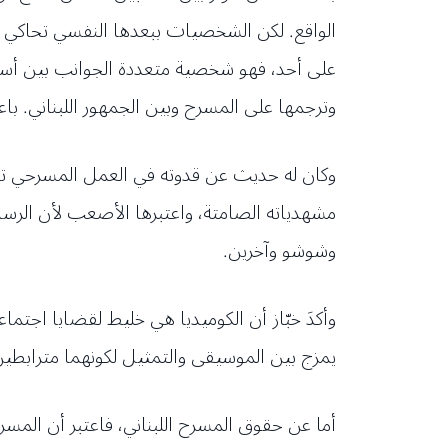
الواقع. لكن الشخصيات ببعدها النفسي تحاكي الر
على أحد، فهو شخصية متعددة الجوانب بين أست
وترجمها على المسرح وبين الجمهور اللبناني. ب
وكان له حديث عن قدوته في العمل المسرحي تشا
مشهدياته الصامتة، واعتبرها الأصعب لأن الرسال
وشوشو وآخرين.
وأكدَ خبّاز أن الكوميديا هي خليط لقضايا اجت
يمزج بين الموسيقى والتمثيل لكونهما مترابط
أما عن حقوق المسرح اللبناني، فاعتبر أن المسر