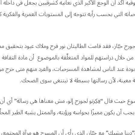
 أكّد أن الوجع الأكبر الذي نعانيه كشرقيين يجعل في داخله ألـ
ياته التي بحسب رأيه تتوجه إلى المستويات العمرية والفكرية ك
ورج خبّاز، فقد قامت الطالبتان نور فرج وملاك عبود بتحقيق م
خلال دراستهم للمواد المتعلّقة بالموضوع أن مادة الثقافة في
دة عند الناس لمشاهدة المسرحيات، والفرد منهم متى خرج من
ريقة معينة، لأن رسالتها بسيطة لا تبتتغي سوى الضحك.
وع حيث قال “فِكِرتو لجورج إلو، مش معناها هي رسالة” أي أن
ا بل يجب أن يكون مميزًا بحواسه ورؤيته، والممثل يشبه الطير ا
”دينا مشيك” مع خبّاز، الذي رأى أن المسرح هو مرآة المجتمع