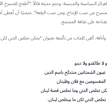
ائز السياسية والجنسية. وختم حديثه قائلاً :”أطمح للمسرح اللب
مسرح من حيث الإنتاج، ومن حيث الرقعة”. متمنيًا أن تُعطى أه
فتاحه على ثقافة المجتمع.
وأناقة، ألقى كلمات من تأليفه بعنوان “يمكن تخلص الدني لكن 
 لا طائفتو ولا دينو
ون الشمتانين منتدبّح باسم الدين
المقسومين مع فلان وفليتان
ن تخلص الدني وما تخلص قصة لبنان
تخلص الدني لكن ما بيخلص لبنان
.