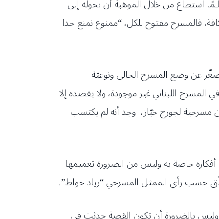
مًا استطاع من خلال الموهبة أن يحولّه إلى
افة، فالمسرح مفتوح للكل، “ممنوع نمنع حدا
صغّر عن وضع المسرح الحالي ونوعيّة
 المسرح اللبناني غير موجودة، ولا يقصده إلا
 مسرحية لجورج خبّاز، وجد أنه لم يكتسب
 أفكاره خاصة به وليس من الضرورة تعميمها
لمحلّق حسب رأي الممثل المسرحي “زياد حواط”.
، وليس بالضرورة أن تكون القصة حدثت في