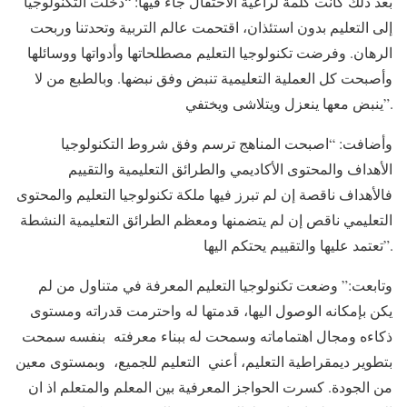
بعد ذلك كانت كلمة لراعية الاحتفال جاء فيها: “دخلت التكنولوجيا
إلى التعليم بدون استئذان، اقتحمت عالم التربية وتحدتنا وربحت
الرهان. وفرضت تكنولوجيا التعليم مصطلحاتها وأدواتها ووسائلها
وأصبحت كل العملية التعليمية تنبض وفق نبضها. وبالطبع من لا
ينبض معها ينعزل ويتلاشى ويختفي”.
وأضافت: “اصبحت المناهج ترسم وفق شروط التكنولوجيا
الأهداف والمحتوى الأكاديمي والطرائق التعليمية والتقييم
فالأهداف ناقصة إن لم تبرز فيها ملكة تكنولوجيا التعليم والمحتوى
التعليمي ناقص إن لم يتضمنها ومعظم الطرائق التعليمية النشطة
تعتمد عليها والتقييم يحتكم اليها”.
وتابعت:” وضعت تكنولوجيا التعليم المعرفة في متناول من لم
يكن بإمكانه الوصول اليها، قدمتها له واحترمت قدراته ومستوى
ذكاءه ومجال اهتماماته وسمحت له ببناء معرفته بنفسه سمحت
بتطوير ديمقراطية التعليم، أعني التعليم للجميع، وبمستوى معين
من الجودة. كسرت الحواجز المعرفية بين المعلم والمتعلم اذ ان