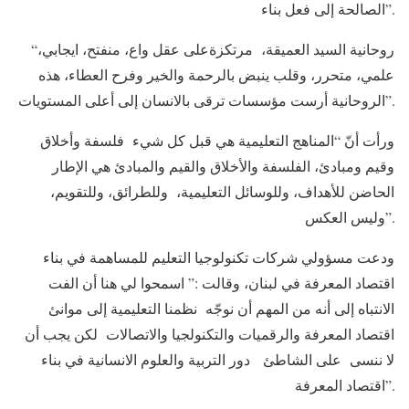
الصالحة إلى فعل بناء”.
“روحانية السيد العميقة، مرتكزةعلى عقل واع، منفتح، ايجابي،
علمي، متحرر، وقلب ينبض بالرحمة والخير وفرح العطاء، هذه
الروحانية أرست مؤسسات ترقى بالانسان إلى أعلى المستويات”.
ورأت أنّ “المناهج التعليمية هي قبل كل شيء فلسفة وأخلاق
وقيم ومبادئ، الفلسفة والأخلاق والقيم والمبادئ هي الإطار
الحاضن للأهداف، وللوسائل التعليمية، وللطرائق، وللتقويم،
وليس العكس”.
ودعت مسؤولي شركات تكنولوجيا التعليم للمساهمة في بناء
اقتصاد المعرفة في لبنان، وقالت :” اسمحوا لي هنا أن الفت
الانتباه إلى أنه من المهم أن نوجّه نظمنا التعليمية إلى موانئ
اقتصاد المعرفة والرقميات والتكنولجيا والاتصالات لكن يجب أن
لا ننسى على الشاطئ دور التربية والعلوم الانسانية في بناء
اقتصاد المعرفة”.