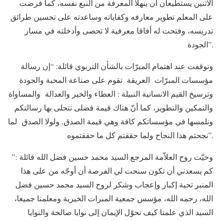
الاثنين يستطيعان ان ينهلا المعرفة من النبع نفسه، كما فرضت
على المعلم تطوير معارفه وكفاياته وساعدته على تحسين طرائق
تدريسه، وفتحت له أفاقا معرفية لا تحصى وأدخلته في مسار
الجودة”.
وتوقفت عند اهتمام المبرّات بالشأن التربوي قائلة: “إن رسالة
مؤسسات المبرّات العريقة تقوم على صناعة المحبة والجودة
وترسيخ القيم الانسانية النبيلة : العطاء والخير والعدالة والمساواة
والتمكين والتطوير، كما أنّ هناك قيمة فضلى تتحلى بها رسالتكم
ونلمسها في مؤسساتكم كافة وهي قيمة الصدق. ولولا الصدق لما
نجحتم هذا النجاح ولما حققتم كل ما حققتموه”.
وحيّت روح العلاّمة المرجع السيد محمد حسين فضل الله قائلة :”
كم يسعدني أن تكون سنحت لي الفرصة أن أوجّه من على هذا
المنبر تحية إكبار وإعجاب وشكر لروح السيد محمد حسين فضل
الله، رحمه الله، مؤسس جمعية المبرات الخيرية ومعلمنا جميعا،
السيد الذي علمنا كيف نحوّل الإيمان إلى نوايا صالحة والنوايا