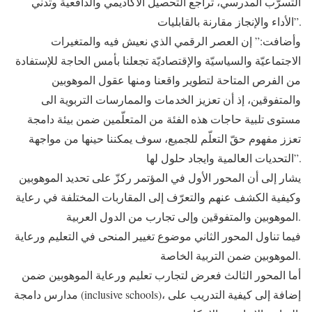
التسرّب المدرسي، تراجع التحصيل الأكاديمي والدافعية وتدني
الأداء والإنجاز مقارنة بالقابليات”.
وأضافت:” إن العصر الرقمي الذي نعيش فيه والمتغيرات
الاجتماعيّة والسياسيّة والإقتصاديّة تجعلنا بأمس الحاجة للإستفادة
من الفرص المتاحة لتطوير واقعنا ومنها عقول الموهوبين
والمتفوقين، إذ أن تعزيز الخدمات والممارسات التربوية الى
مستوى تلبية حاجات هذه الفئة من المتعلّمين ضمن بيئة دامجة
تعزز مفهوم حقّ التعلّم للجميع، سوف يمكننا حينها من مواجهة
التحديات العالمية وايجاد حلول لها”.
يشار إلى أن المحور الأول في المؤتمر ركزّ على تحديد الموهوبين
وكيفية الكشف عنهم والتعرّف إلى المقاربات المختلفة في رعاية
الموهوبين والمتفوقين وإلى تجارب من الدول العربية.
فيما تناول المحور الثاني موضوع تغيير المنحى في التعليم ورعاية
الموهوبين ضمن التربية الخاصة.
أما المحور الثالث فعرض لتجارب تعليم ورعاية الموهوبين ضمن
مدارس دامجة (inclusive schools)، إضافة إلى كيفية التدريب على