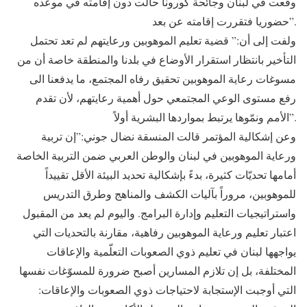
وقعت في لبنان وجائحة كورونا حالت دون إقامته في موعده
حضوريا فتقررت إقامته عن بعد”.
ولفت إلى أن:” قضية تعليم الموهوبين ورعايتهم لم تعد تحتمل
التأخير بانتظار استقرار الأوضاع في بلدنا والمنطقة خاصة أن من
مسوغات رعاية الموهوبين تحقيق رفاه المجتمع، ما يدفعنا الى
رفع مستوى الوعي المجتمعي حول أهمية رعايتهم، لأن تقدم
الأمم ونمّوها يرتبط بمواردها البشرية أولاً”.
وعن إشكالية المؤتمر قالت المنسقة نضال جوني:”إن تربية
ورعاية الموهوبين في لبنان والوطن العربي ضمن التربية الخاصة
أمامها تحديّات كثيرة، بدءً بإشكالية تحديد البيئة الأقل تقييداً
للموهوبين، مروراً بآليات الكشف والمناهج وطرق التدريس
واستراتيجيات التعليم وإدارة البرامج. واليوم لم يعد من المقبول
اعتبار تعليم ورعاية الموهوبين رفاهية، مقارنة بالتحديات التي
يواجهها لبنان في تعليم ذوي الصعوبات التعلّمية والإعاقات
المختلفة، بل إن تلازم المسارين أصبح ضرورة للمسوّغات نفسها
التي أوجبت الإستجابة لاحتياجات ذوي الصعوبات والإعاقات: