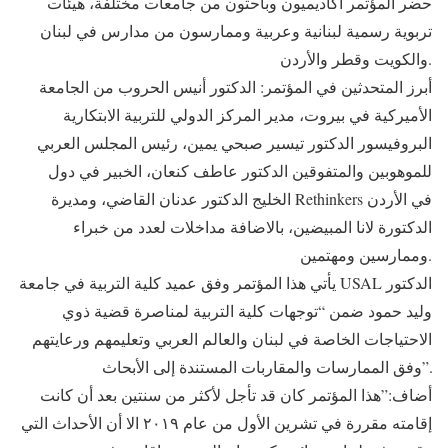
حضر المؤتمر أكاديميون وباحثون من جامعات مختلفة، هيئات
تربوية رسمية لبنانية وعربية وممارسون من مدارس في لبنان
والكويت وقطر والأردن.
أبرز المتحدثين في المؤتمر: الدكتور أنيس الحروب من الجامعة
الأميركية في بيروت، مدير المركز الدولي للتربية الابتكارية
البروفيسور الدكتور تيسير صبحي يمين، رئيس المجلس العربي
للموهوبين والمتفوقين الدكتور عاطف كنعان، الخبير في دول
الخليج الدكتور عدنان القاضي، ومديرة Rethinkers في الأردن
الدكتورة لانا المبيضين، بالاضافة مداخلات لعدد من خبراء
وممارسين ومهتمين.
يأتي هذا المؤتمر وفق عميد كلية التربية في جامعة USAL الدكتور
وليد حمود ضمن “توجهات كلية التربية لمناصرة قضية ذوي
الاحتياجات الخاصة في لبنان والعالم العربي وتعليمهم ورعايتهم
وفق الممارسات والمقاربات المستندة إلى الأبحاث”.
أضاف:”هذا المؤتمر كان قد تأجل لأكثر من سنتين بعد أن كانت
إقامته مقررة في تشرين الأول من عام ٢٠١٩ الا أن الأحداث التي