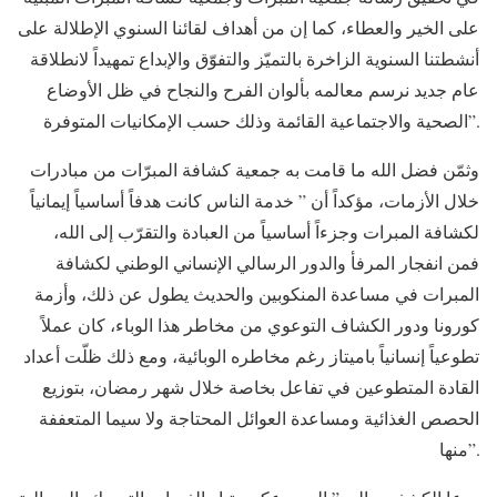
على الخير والعطاء، كما إن من أهداف لقائنا السنوي الإطلالة على
أنشطتنا السنوية الزاخرة بالتميّز والتفوّق والإبداع تمهيداً لانطلاقة
عام جديد نرسم معالمه بألوان الفرح والنجاح في ظل الأوضاع
الصحية والاجتماعية القائمة وذلك حسب الإمكانيات المتوفرة”.
وثمّن فضل الله ما قامت به جمعية كشافة المبرّات من مبادرات
خلال الأزمات، مؤكداً أن ” خدمة الناس كانت هدفاً أساسياً إيمانياً
لكشافة المبرات وجزءاً أساسياً من العبادة والتقرّب إلى الله،
فمن انفجار المرفأ والدور الرسالي الإنساني الوطني لكشافة
المبرات في مساعدة المنكوبين والحديث يطول عن ذلك، وأزمة
كورونا ودور الكشاف التوعوي من مخاطر هذا الوباء، كان عملاً
تطوعياً إنسانياً باميتاز رغم مخاطره الوبائية، ومع ذلك ظلّت أعداد
القادة المتطوعين في تفاعل بخاصة خلال شهر رمضان، بتوزيع
الحصص الغذائية ومساعدة العوائل المحتاجة ولا سيما المتعففة
منها”.