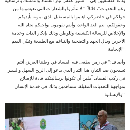
ودعا الكشفيين إلى ” السير عكس تيار الفساد والتمسك بالرسالية
رغم التحديات”، قائلاً: ” لا تتأثروا بالشعارات التي تعيشونها من
حولكم في حاضركم، اهتموا بالمستقبل الذي تبنونه بأيديكم
وعقولكم، انتم الغد الواعد، وأنتم تقومون بواجبكم تجاه الله
والإخلاص للرسالة الكشفية وللوطن وذلك بإنكار الذات وخدمة
الآخرين وبذل الجهد والتضحية والتناغم مع الطبيعة وتبنّي القيم
الإيجابية”.
وأضاف:” في زمن يطغى فيه الفساد في وطننا العزيز، أنتم
تسبحون ضد التيار، هذا التيار الذي يدعو إلى الربح السهل والسير
في ركب الفساد، آملين أن تكونوا برساليتكم قادة للإصلاح
بمواجهة التحديات المقبلة، مساهمين بذلك في خدمة الإنسان
والإنسانية”.