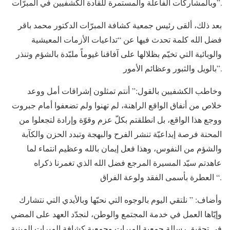
وبالمشاركات الفاعلة والمستمرة للقادة الكشفيين في المبرّات”.
بعد ذلك، ألقى رئيس جمعية كشافة المبرّات الدكتور محمد باقر
فضل الله كلمة تحدث فيها عن “تداعيات الأزمات المعيشية
والوبائية التي تخيّم بظلالها على آفاقنا غيوماً ملبّدة بالشؤم وتنذر
بالويل والثبور وعظائم الأمور”.
وخاطب الكشفيين بالقول:” أنتم تمثلون إشراقات أمل ووعد
خلاص من أنفاق الواقع الراهنة، لم تهنوا ولم تضعفوا أمام جبروت
ووجع هذا الواقع، بل انطلقتم بكلّ عزم وقوّة وإرادة لتجعلوا من
المحنة فرصة إبداعيّة تنشر الفرح والبهجة وتبدد الحزن والكآبة
والشؤم من النفوس، وهذا فعل إيمان بالله وعظيم انتماء لما
عاهدتم سيّد المسيرة المرجع فضل الله الذي تغمرنا ذكراه
العطرة بأسمى الفقد ولوعة الفراق “.
وأضاف: ” نلتقي اليوم بالوجوه التي نحبّها وبالأيدي التي نتشارك
وإيّاها العمل في خدمة المجتمع والوطن، لنجدّد العهد على المضي
في تحقيق رسالة جمعية المبرات وجمعية كشافة المبرات المبنية