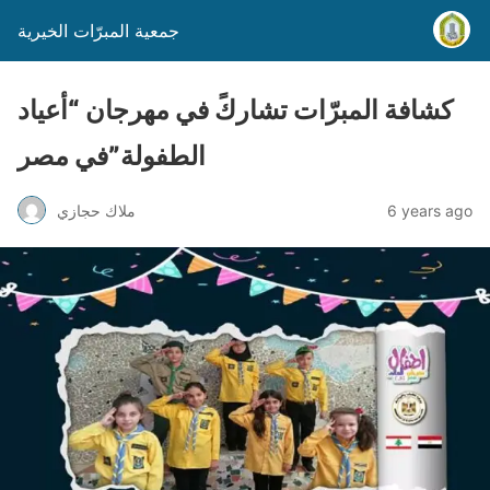
جمعية المبرّات الخيرية
كشافة المبرّات تشاركً في مهرجان “أعياد
الطفولة”في مصر
6 years ago
ملاك حجازي