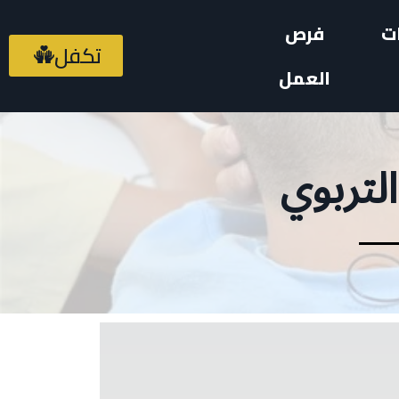
ت
فرص
تكفل
العمل
لتربوي