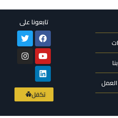
تابعونا على
ات
نا
لعمل
تكفل