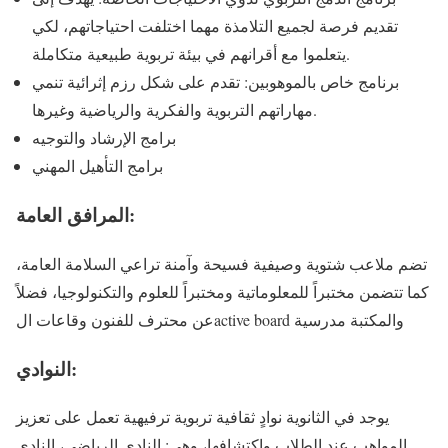
تقديم فرصة لجميع التلامذة مهما اختلفت احتياجاتهم، لكي
يتعلموا مع أقرانهم في بيئة تربوية طبيعية متكاملة.
برنامج خاص بالموهوبين: تقدم على شكل رزم إثرائية تنمي
مهاراتهم التربوية والفكرية والرياضية وغيرها.
برامج الإرشاد والتوجيه
برامج التأهيل المهني
المرافق العامة:
تضم ملاعب شتوية وصيفية فسيحة وآمنة تراعي السلامة العامة،
كما تتضمن مختبراً للمعلوماتية ومختبراً للعلوم والتكنولوجيا، فضلاً
عن محترف للفنون وقاعات الactive board والمكتبة مدرسية
النوادي:
يوجد في الثانوية نوادٍ ثقافية تربوية ترفيهية تعمل على تعزيز
المواهب عند الطلاب واكتشافها، وهي: النادي الرياضي، النادي