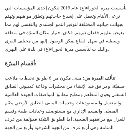
تأسست مبرة الحوراء(ع) عام 2015 لتكون إحدى المؤسسات التي
ترعى الأيتام وتعمل على إشباع حاجاتهم وتطوّر مواهبهم وتهتم
بجوانب حياتهم المختلفة لتوفير النمو الجسدي والنفسي لهم مما
يعوض عليهم فقدان ذويهم. فكان اختيار مكان المبرّة في منطقة
وسطية في سهل البقاع يمكن الوصول إليها من مختلف القرى
والبلدات لتأسيس مبرة الحوراء(ع) في بلدة علي النهري.
أقسام المبرّة:
تتألف المبرة من:
مبنى مكون من 6 طوابق تحيط به ملاعب
صيفيّة، ومرافق قيد الإنشاء من مختبرات وقاعة كمبيوتر. الطابق
السفلي يحوي المطعم ومطبخ مطابق لمواصفات الجودة العالمية
والمغسل والمستودعات وخدمات المبنى. الطابق الأرضي يضّم
المصلى والقسم الإداري مع مستوصف وعيادات طبية وقسم
للعزل مع مرافقهم الصحية. أما الطوابق الثلاثة فمؤلفة من غرف
المنامة وهي أربع غرف من الجهة الشرقية وأربع من الجهة