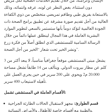
الإنسان وكرامته، من خلال تقديم الخدمات الصحية لكل مريض
دون استثناء، بغض النظر عن لونه، عرقه وانتمائه، وذلك
بالاستعانة بفريق طبي وطاقم تمريضي متخصّص من ذوي الكفاءة
العالية من أجل تقديم صورة مشرقة عن تطبيق برامج الصحة ذات
الجودة العالمية لتؤكد دوماً بأنها ستستمر بالسعي لتطوير الموارد
البشرية العاملة في هذا المجال لينطلق عملها دائماً من خلال
الرسالة السامية للمستشفى الذي انطلق أصلاً من فكرة زرع
ونشر الخير تحت شعار “الخير من أجل الصحة”.
يشغل مبنى المستشفى موقعاً جغرافياً مناسباً، لا يبعد أكثر من 3
كلم عن مطار بيروت الدولي. ويتألف من 14 طابقاً تشغل مساحة
20.000 م2 ويحوي على 200 سرير في حين يجري العمل على
تأهيله لاستيعاب 400 سرير.
الأقسام العاملة في المستشفى تشمل:
قسم الطوارئ:
مجهز لاستقبال الحالات الطارئة الجراحية
والطبية مع أقسام خاصة للأطفال والأمراض النسائية.