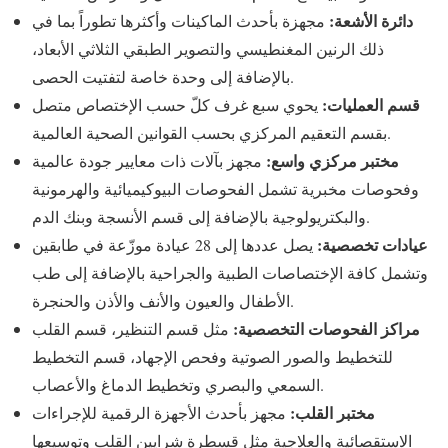
دائرة الأشعة:
مجهزة بأحدث الماكينات وأكثرها تطوراً بما في
ذلك الرنين المغنطيسي والتصوير الطبقي الثلاثي الأبعاد،
بالإضافة إلى وحدة خاصة لتفتيت الحصى.
قسم العمليات:
يحوي سبع غرف كلّ حسب الإختصاص متصل
بقسم التعقيم المركزي بحسب القوانين الصحية العالمية.
مختبر مركزي واسع:
مجهز بآلات ذات معايير جودة عالمية
وفحوصات مخبرية تشمل الفحوصات البيوكيميائية والهرمونية
والبكتريولوجية بالإضافة إلى قسم الأنسجة وبنك الدم.
عيادات تخصصية:
يصل عددها إلى 28 عيادة موزّعة في طابقين
وتشمل كافة الإختصاصات الطبية والجراحية بالإضافة إلى طب
الأطفال والعيون والأنف والأذن والحنجرة.
مراكز الفحوصات التخصصية:
مثل قسم التنظير، قسم القلب
للتخطيط والصور الصوتية وفحص الإجهاد، قسم التخطيط
السمعي والبصري وتخطيط الدماغ والأعصاب.
مختبر القلب:
مجهز بأحدث الأجهزة الرقمية للإجراءات
الاستقصائية والعلاجية مثل قسطرة شرايين القلب وتوسيعها