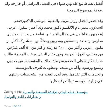
أفضل نشاط مع طلابهم، سواء في الفصل الدراسي أو خارجه وله
علاقة بموضوع البرمجة.
وقد حضر الحفل وزيرالتربية والتعليم التونسي الدكتورفتحي
السلاوي، مديرعام الألكسو دكتورمحمد ولد أعمر، سفراء عرب،
إعلاميون، فاعلون في مجال التربية والثقافة من مربين ومديري
مدارس ومعاهد ومنسقين ومدربين ومحكّمين، بمشاركة أكثر من
مليوني عربي وأكثر من ٦٠٠٠ مدرسة وأكثر من ٥٠ ألف مُدرّس
من مختلف الدول العربية. وفي ختام الحفل وزعت المعلمة طالب
هدايا تذكارية على الحضورمن نتاج طلاب المؤسسة، من صابون
وشمع ورسوم وأكياس بيئية، ومطويات تُعرف بالمؤسسة
والخدمات التي تقدمها. وقد أبدى العديد من الشخصيات رغبتهم
في زيارة المؤسسة والتعرف عليها.
مؤسسة الإمام الهادي للإعاقة السمعية والبصرية
Categories:
واضطرابات اللغة والتواصل
Tags:
2022