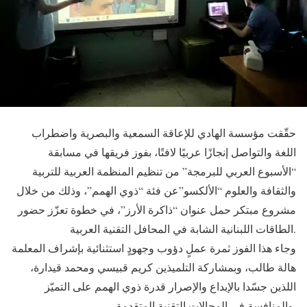
حقّقت مؤسسة الهادي للإعاقة السمعية والبصرية واضطراب
اللغة والتواصل إنجازًا عربيًا لافتًا، بفوز فريقها في مسابقة
“الأسبوع العربي للبرمجة” من تنظيم المنظمة العربية للتربية
والثقافة والعلوم “الألكسو”عن فئة “ذوي الهمم”، وذلك من خلال
مشروع مبتكر حمل عنوان “ذاكرة الأرز”، في خطوة تعزّز حضور
الطاقات اللبنانية الشابة في المحافل التقنية العربية.
وجاء هذا الفوز ثمرة عملٍ دؤوب وجهودٍ استثنائية بإشراف المعلمة
هالة طالب، وبمشاركة التلميذين كريم قبيسي ومحمد قيدارة،
اللذين جسّدا بالإبداع والإصرار قدرة ذوي الهمم على التميّز
والمنافسة في المجالات التقنية المتقدمة.