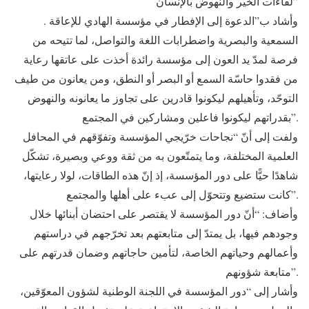
لقاءات الخير والنهوض بالإنسان”
. وأشاد ب”الدعوة إلى الإفطار في مؤسسة الهادي للإعاقة
السمعية والبصرية واضطرابات اللغة والتواصل، لما تتيحه من
فرصة لمدّ يد العون إلى مؤسسة رائدة أخذت على عاتقها رعاية
من فقدوا حاسّة السمع أو البصر أو النطق، ومن يعانون من طيف
التوحّد، وتأهيلهم ليكونوا قادرين على تجاوز ما يعانونه والنهوض
بقدراتهم ليكونوا فاعلين ومشاركين في المجتمع”.
ولفت إلى أنّ “نجاحات خرّيجي المؤسسة وتفوّقهم في المحافل
العلمية المختلفة، وما يتمتّعون به من ثقة ووعي وبصيرة، تشكّل
شاهدًا حيًّا على دور المؤسسة، إذ إنّ هذه الطاقات، لولا رعايتها،
كانت ستضيع وتتحوّل إلى عبء على أهلها والمجتمع”.
وأضاف: “أنّ دور المؤسسة لا يقتصر على احتضان أبنائها خلال
وجودهم فيها، بل يمتدّ إلى متابعتهم بعد تخرّجهم في دراستهم
وأعمالهم وحياتهم الخاصة، لتأمين حاجاتهم وضمان قدرتهم على
متابعة شؤونهم”.
وأشار إلى “دور المؤسسة في اللجنة الوطنية لشؤون المعوّقين،