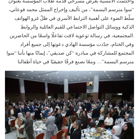
واختُتمت الأمسية بعرض مسرحي قدّمه طلاب المؤسسة بعنوان
“سوا منرسم البسمة”، من تأليف وإخراج الممثل محمد فوعاني،
سلّط الضوء على أهمية الترابط الأسري في ظلّ غزو الهواتف
الذكية ووسائل التواصل الاجتماعي للقيم العائلية والروابط
المجتمعية، في رسالة توعوية لاقت تفاعلًا واسعًا من الحاضرين.
وفي الختام، جدّدت مؤسسة الهادي دعوتها إلى جميع أفراد
المجتمع للمشاركة في مبادرة “كن صديقي”، إيمانًا منها بأننا “سوا
منرسم البسمة”… ومعًا نصنع فرقًا حقيقيًا في حياة أطفالنا