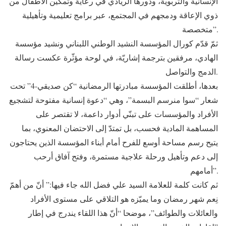
الإنسانية والتربوية، ودورها الريادي في رعاية وتمكين الأطفال من
ذوي الإعاقة ودمجهم في المجتمع، عبر برامج تعليمية وتأهيلية
متخصصة”.
ثمّ قدّم كورال المؤسسة النشيد الوطني اللبناني ونشيد مؤسسة
الهادي، مرفقين بترجمة إشاريّة، في لوحة مؤثّرة عكست رسالة
الدمج والتواصل.
بعدها، أطلقت المؤسسة مبادرتها الرمضانية “كن صديقي-4” تحت
شعار “سوا منرسم البسمة”، وهي “دعوة إنسانية مفتوحة لتشجيع
الأفراد والمؤسسات على تبنّي أدوار داعمة، لا تقتصر على
المساهمة المادية فحسب، بل تمتدّ إلى الاحتضان المعنوي، بما
يتيح رسم مساحة أوسع للفرح أمام أبناء المؤسسة الذين يحتاجون
إلى دعم وتأهيل ورحلة علاجية مستمرة، وفتح آفاق أرحب
أمامهم”.
ثم كانت كلمة للعلامة السيد علي فضل الله جاء فيها:” أنّ من أهمّ
نِعم شهر رمضان وما يميّزه هو التلاقي على مستوى الأفراد
والعائلات والطوائف”، موضحا “أنّ هذا اللقاء يندرج في إطار