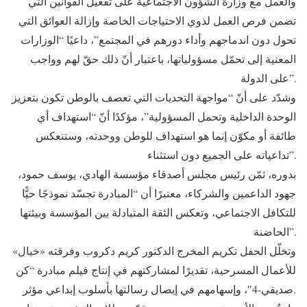
والعمل مع وزارة الشؤون الاجتماعية على تفعيل القوانين التي
تضمن فرص العمل لذوي الاحتياجات الخاصة وإزالة العوائق التي
تحول دون اندماجهم وأداء دورهم في المجتمع”، داعيًا “الوزارات
المعنية إلى تحمّل مسؤولياتها، باعتبار أنّ ذلك حقّ لهم وواجب
على الدولة”.
وشدّد على أنّ “مواجهة التحديات التي تعصف بالوطن تكون بتعزيز
الوحدة الداخلية وتحمل المسؤولية”، مؤكدًا أنّ “استهداف أي
طائفة أو مكوّن إنما هو استهداف للوطن ووحدته، وستنعكس
تداعياته على الجميع دون استثناء”.
بدوره، ثمّن رئيس مجلس أصدقاء مؤسسة الهادي، يوسف حمود،
جهود الداعمين والشركاء، معتبرًا أن “المبادرة تجسّد نموذجًا حيًّا
للتكافل الاجتماعي، وتعكس الثقة المتبادلة بين المؤسسة وبيئتها
الحاضنة”.
وتخلّل الحفل تكريم المخرج الدكتور كريم دكروب وفرقته «خيال»
للأعمال المسرحية، تقديرًا لمشاركتهم في إنتاج فيلم مبادرة “كن
صديقي-4″، وإسهامهم في إيصال رسالتها بأسلوب إبداعي مؤثر.