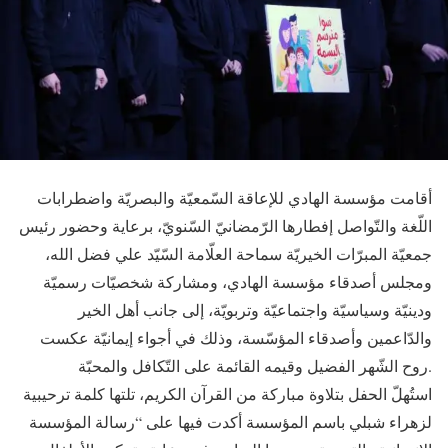
أقامت مؤسسة الهادي للإعاقة السّمعيّة والبصريّة واضطرابات
اللّغة والتّواصل إفطارها الرّمضانيّ السّنويّ، برعاية وحضور رئيس
جمعيّة المبرّات الخيريّة سماحة العلّامة السّيّد علي فضل الله،
ومجلس أصدقاء مؤسسة الهادي، ومشاركة شخصيّات رسميّة
ودينيّة وسياسيّة واجتماعيّة وتربويّة، إلى جانب أهل الخير
والدّاعمين وأصدقاء المؤسّسة، وذلك في أجواء إيمانيّة عكست
روح الشّهر الفضيل وقيمه القائمة على التّكافل والمحبّة.
استُهلّ الحفل بتلاوة مباركة من القرآن الكريم، تلتها كلمة ترحيبية
لزهراء شبلي باسم المؤسسة أكدت فيها على “رسالة المؤسسة