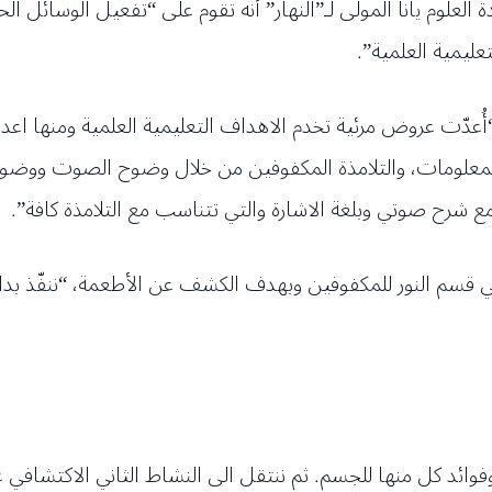
علوم يانا المولى لـ”النهار” أنه تقوم على “تفعيل الوسائل الح
عليمية العلمية”.
أُعدّت عروض مرئية تخدم الاهداف التعليمية العلمية ومنها اعداد
علومات، والتلامذة المكفوفين من خلال وضوح الصوت ووضوح 
مع شرح صوتي وبلغة الاشارة والتي تتناسب مع التلامذة كافة”.
 قسم النور للمكفوفين وبهدف الكشف عن الأطعمة، “ننفّذ بداية 
فوائد كل منها للجسم. ثم ننتقل الى النشاط الثاني الاكتشافي 