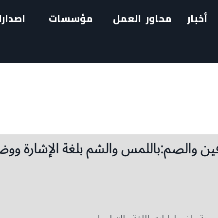
أخبار
محاور العمل
مؤسسات
اصدارا
فوفين والصم:باللمس والشم بلغة الإشارة وو