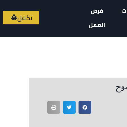
ت
فرص
تكفل
العمل
ضوح