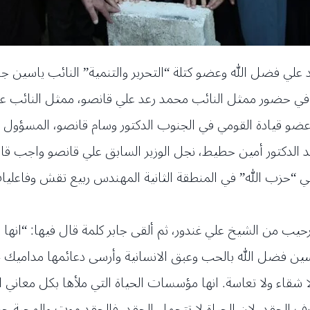
 علي فضل الله وعضو كتلة “التحرير والتنمية” النائب ياسين جا
 في حضور ممثل النائب محمد رعد علي قانصو، ممثل النائب ع
عضو قيادة القومي في الجنوب الدكتور وسام قانصو، المسؤول 
عد الدكتور أمين حطيط، نجل الوزير السابق علي قانصو واجب ق
“حزب الله” في المنطقة الثانية المهندس ربيع تقش وفاعليات ب
ترحيب من الشيخ علي غندور، ثم ألقى جابر كلمة قال فيها: “انه
سين فضل الله بالحب وعبق الانسانية وأرسى دعائمها مداميك 
 شقاء ولا تعاسة. انها مؤسسات الحياة التي ملأها بكل معاني ا
رف الحقد، لان الحياة لا تتحمل الحقد، فالحقد موت والمحبة ح