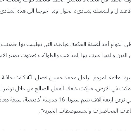
الاعتدال والتمسك بمبادىء الحوار، وما احوجنا الى هذه المبادى
 الدوام أحد أعمدة الحكمة. عباءتك التي تجلببت بها حضنت مؤم
لدين والدنيا عبرت بها المذاهب والطوائف فغدوت نصير الانسا
يرة العلامة المرجع الراحل محمد حسين فضل الله كانت حافلة با
يمكث في الارض، فتركت خلفك العمل الصالح من خلال توفير الد
المؤسسات الرعائية “جمعية المبرات الخيرية التي ترعى ارب
 وقاعات المحاضرات والمستوصفات الخيرية”.