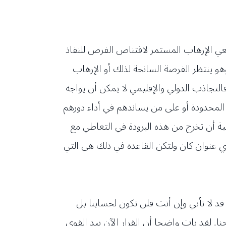
عي الإرهاب المستمر لاقتناص الفرص للنفاذ
اقعنا أو على المستوى الخارجي وخصوصا العدو الصهيوني الذي لن يهدأ حتى يثأر من هزيمته عام 2006 وهو ينتظر الفرصة السانحة لذلك أو الإرهاب
فالتجاذب الدولي والإقليمي لا يمكن أن يواجه
 المحدودة أو على من يساندهم في أداء دورهم
سية أن تخرج من هذه البرودة في التعاطي مع
ي عنوان كان ولتكن القاعدة في ذلك هي التي
قد لا تأتي وإن أتت فلن تكون لحسابنا بل
. لقد بات واضحا أن القرار الآن بيد القوى