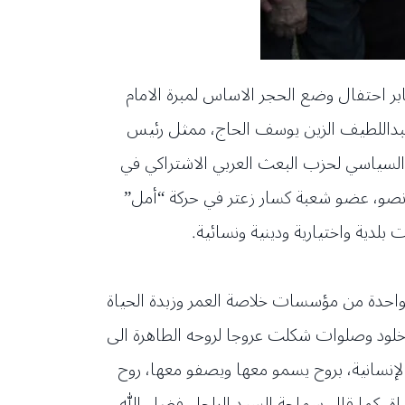
بر احتفال وضع الحجر الاساس لمبرة الامام
بداللطيف الزين يوسف الحاج، ممثل رئيس
السياسي لحزب البعث العربي الاشتراكي في
انصو، عضو شعبة كسار زعتر في حركة “أمل”
لدية واختيارية ودينية ونسائية.
ا واحدة من مؤسسات خلاصة العمر وزبدة الحياة
خلود وصلوات شكلت عروجا لروحه الطاهرة الى
لإنسانية، بروح يسمو معها ويصفو معها، روح
ياة، كما قال سماحة السيد الراحل فضل الله