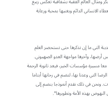
لفكر ومثال العالم الفقيه بشفافية تعكس ربيع
طاء الانساني الدائم ويغنيها بمحبة ورعاية
ينة التي ما إن تذكرها حتى تستحضر العلم
نيس أرضها، وآخرها مواجهة العدو الصهيوني.
معا مسيرة مؤسسات الخير، فبعد ثانوية الرحمة
رضا التي وعدنا بها، لتضم في رحابها أيتاما
ت. ونحن في ذلك نقدم أنموذجا ينضم إلى
النهوض بهذه الأمة وتطويرها”.