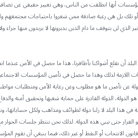
مؤسسات أنها انطلقت من الناس، وهي تعبير حقيقي عن تضافر
 أو تلك بل هي رغبة صادقة ممن شعروا باحتياجات مجتمعهم واس
لذي لن يتوقف ما دام الذين يديرونها لا يريدون منها جزاء ولا ش
البلد أن نقلع أشواكنا بأظافرنا، هذا ما حصل في الأمن عندما ا
رات اللازمة لذلك وهذا ما حصل في تأمين المؤسسات الاجتماعي
ولة عن تأمين ما هو مطلوب وعن رعاية الأمن ومتطلبات مواطني
هو الدولة، الدولة القادرة على حماية شعبها وتحقيق أمنه والدفاع 
في هذا البلد لا زلنا دولة لطوائف ومذاهب ولكل حساباتها، ون
 هو القرار حتى نبني هذه الدولة. لذلك نحن ننتظر جلسات الحوار
انون الانتخاب أو النفط أو غير ذلك، فيما ينبغي أن تقوم الم