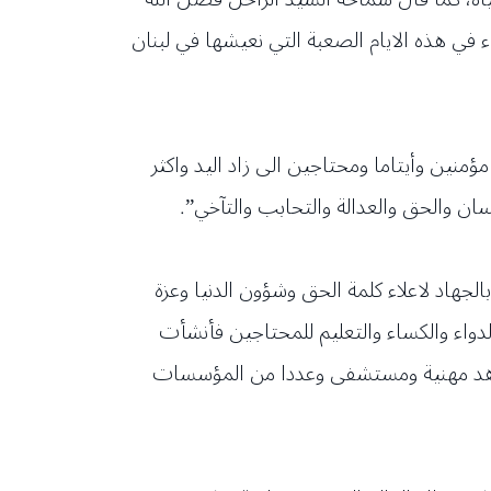
ء في هذه الايام الصعبة التي نعيشها في لبنان
نين وأيتاما ومحتاجين الى زاد اليد واكثر
ن والحق والعدالة والتحابب والتآخي”.
لجهاد لاعلاء كلمة الحق وشؤون الدنيا وعزة
واء والكساء والتعليم للمحتاجين فأنشأت
عة الاف يتيم سنويا، 16 مدرسة أكاديمية، سبعة معاهد مهنية ومستشفى وعددا من المؤسسات