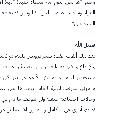
وختم: “ها نحن اليوم امام منشأة جديدة “مبرة ال
الفؤاد وشعاع الضمير الحي. اننا ونحن نضع معا ال
السيد علي”.
فضل الله
بعد ذلك ألقت الفتاة سحر درويش كلمة، ثم تحدث
والإبداع والشهادة والعنفوان والبطولة والمواقف
نستحضر التآلف والتعايش الأنموذجي بين كل مكو
والمبنى الموقت لمبرة الإمام الرضا. ها نحن معك
وحالات اجتماعية صعبة ولن نتوقف ما دام في 
نماذج أخرى في التكافل والتعاون الاجتماعي من