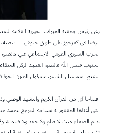
رعى رئيس جمعية المبرات الخيرية العلامة السيد
الرضا في كفرجوز على طريق حبوش – النبطية،
الحزب السوري القومي الاجتماعي علي قانصو، 
الجنوب فضل الله قانصو، العميد الركن المتقا
الشيخ اسماعيل الشاعر، مسؤول المهن الحرة في 
افتتاحا آي من القرآن الكريم والنشيد الوطني و
التي أغناها المغفور له سماحة المرجع محمد ح
عالم الصفاء حيث لا ظلم ولا حقد ولا ضغينة ولا
تؤوب راضية مرضية الى نعيم بارئها، نقية لم تع