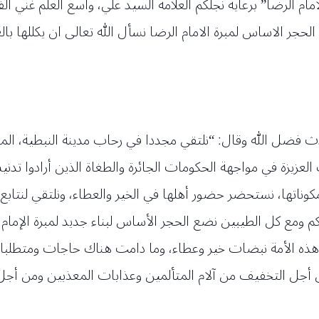
امام الرضا” برعاية نجلكم العلامة السيد علي، واسع العلم غني ا
حجر الاساس لمبرة الامام الرضا نسأل الله تعالى ان يكللها بالع
 فضل الله وقال: “نلتقي مجددا في رحاب مدينة النبطية، المد
 العزيزة في مواجهة الحكومات الجائرة والطغاة الذين أرادوا تد
ناتها، نستحضر حضور أهلها في الخير والعطاء، ونلتقي لنتابع 
م ومع كل الطيبين نضع الحجر الأساس لبناء جديد لمبرة الإمام ال
هذه الأمة نبضات خير وعطاء، وما دامت هناك حاجات ومتطلبا
 أجل التخفيف من آلام المتألمين وعذابات المعذبين ومن أجل 