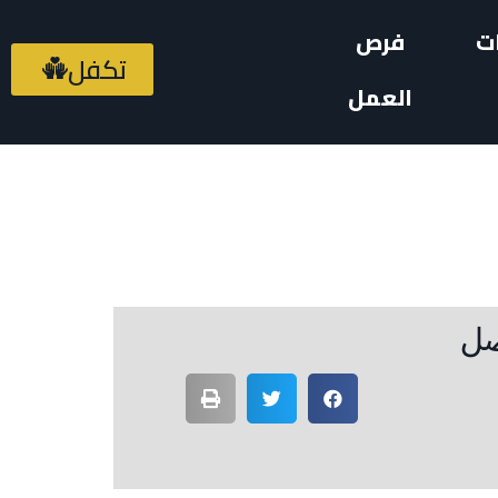
ت
فرص
تكفل
العمل
ضل