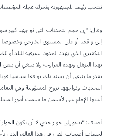
ننتخب رئيسا للجمهورية ونحرك عجلة المؤسسا
وقال: “إن حجم التحديات التي تواجهنا كبير س
التكفيري الذي يهدد الحدود الشرقية للبلد أو تل
بهذا الترهل وبهذه المراوحة ولا ينبغي أن يبقى
بقدر ما ينبغي أن يسند ذلك توافقا سياسيا قويا
التحديات وتواجهها بروح المسؤولية وفي التعا
أعلنها الإمام علي لأسلمن ما سلمت أمور المس
أضاف: “ندعو إلى حوار جدي لا أن يكون الحوار ك
لحساب أصحاب القرار في هذا العالم، الذين يأخ