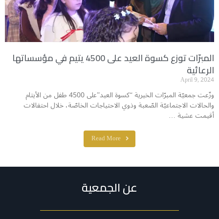
المبرّات توزع كسوة العيد على 4500 يتيم في مؤسساتها
الرعائية
April 9, 2024
وزّعت جمعيّة المبرّات الخيرية “كسوة العيد”على 4500 طفل من الأيتام
والحالات الاجتماعيّة الصّعبة وذوي الاحتياجات الخاصّة، خلال احتفالات
أقيمت عشية …
Read More
عن الجمعية