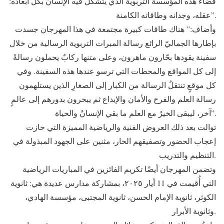
فضاء هذه المؤسسة التربوية الذي يتشكّل فيه الإنسان بكل أبعاده:
عقله، وجدانه وطاقاته الكامنة”.
وأضاف:” هناك طاقات كبيرة مجتمعة في هذا المهرجان جسدت
بإطارها الجماليّ الرائع رسالة المبرات التربوية الرسالية من خلال
سفينة يقودها بحّارون ماهرون، وعلى متنها ركابٌ يحملون رسالةً
إلى كل المواقع والمحطات التي ترسو عندها هذه السفينة. وفي
كل موقعٍ تنتقلُ الرسالة من الكبار إلى الصغارِ الذين يستلهمون
رسالة العلم والفرح والأمان والإبداع ثم يبحرون بدورهم إلى عالمٍ
آخر، ليبقى الخيرُ مع العلم ما بقي الإنسانُ والحياة”.
توالت بعد ذلك العروض الفنية والرياضية المميزة التي حازت
إعجاب الحضور وتصفيقهم الحار، مثنين على الجهود المبذولة في
التنظيم والتدريب.
وتضمن المهرجان أيضًا تكريم الفائزين في المباريات الرياضية
التي أُقيمت في 11 أيار ٢٠٢٥، بمشاركة مدارس عديدة هي: ثانوية
الكوثر، ثانوية الإمام الحسن، ثانوية المجتبى، مؤسسة الهادي،
وثانوية الأبرار.