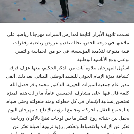
نظمت ثانوية الأبرار التابعة لمدارس المبرات مهرجانا رياضيا على
ملاعبها في دوحة الحص، تخلله تقديم عروض رياضية وفقرات
فنية متنوعة لتلامذة المؤسسة، في جو من الحماسة والتميز،
وعلى وقع الأناشيد الوطنية.
استُهل المهرجان بتلاوة آيات من الذكر الحكيم، تبعها عزف فرقة
كشافة مبرّة الإمام الخوئي للنشيد الوطني اللبناني. بعد ذلك، ألقى
مدير عام جمعية المبرات الخيرية، الدكتور محمد باقر فضل الله
كلمة قال فيها: على مشارف الخمسين عاماً، ما زالت هذه المبرّة
تحتضن إنسانية الإنسان في كل خطواته ومنذ طفولته وحتى صباه.
هنا يجتمع العقل بالحركة، وتجتمع الرؤية بالإبداع..د مهرجان اليوم
يحمل بين جنباته روح التميّز ما بين لوحات تضجّ بالألوان ورياضة
تعبّر عن الإرادة والانضباط وتعكس رؤية تربوية أصيلة تعبّر عن