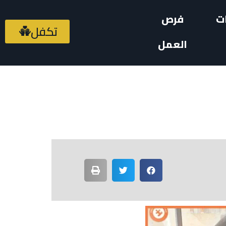
ت
فرص
تكفل
العمل