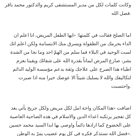
وكانت كلمات لكل من مدير المستشفى كريم والدكتور محمد باقر
فضل الله.
اما الصلح فقالت في كلمتها: «ايها الطفل المريض، انا اعلم ان
الداء يحرمك من الطفولة ويسرق منك الابتسامة ولكن اعلم انك
لست الوحيد في البلاء فما سلم من الهمّ احد وما نجا من الشدة
بشر، صارع المرض ايماناً بقدرة الله على شفائك ويقينا بعزم
اطباء هذا الصرح على علاجك وثقة بدعم مؤسسة الوليد الدائم
لتكاليفك والله لا يسلبك شيئاً الا عوضك خيرا منه اذا صبرت
واحتسبت.
اضافت «هذا المكان واحة امل لكل مريض ولكل جريح يأتي بعد
كل تفجير يرتكبه اعداء الدين والاسلام في هذه الضاحية العاصية
على الخضوع كما ارادها دائماً واوصى بها ابدا السيد محمد حسين
فضل الله نستذكر فكره في كل يوم عصيب يمرّ به الوطن».