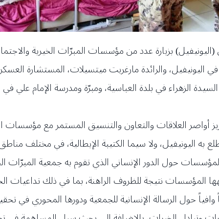
 (اليونيفيل) بزيارة عدد من مؤسسات المبرّات الخيرية والاجتم
ي اليونيفيل، والرائدة مارغريت ميتسيلات، المستشارة العسكري
 السيدة الزهراء في بلدة العباسية، ومبرّة ومدرسة الإمام علي ف
تعزيز أواصر العلاقات والتعاون والتنسيق المستمر مع مؤسسات ال
لع به اليونيفيل، ولا سيما الكتيبة الإيطالية، في مختلف مناطق
ؤسسات حول الدور الإنساني الذي تقوم به جمعية المبرّات الخي
ها المؤسسات نتيجة للظروف الراهنة، بما في ذلك تداعيات الحر
افياً حول الرسالة الإنسانية للجمعية ودورها المحوري في تحقي
يارات وتبادل الخبرات، بالإضافة إلى بحث سبل المساهمة في تو