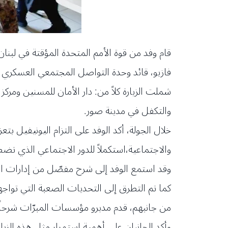
قام وفد من قوة الأمم المتحدة المؤقتة في لبنان
فازيو، قائد وحدة التواصل المجتمعي العسكري ف
شملت الزيارة كلاً من: دار الأمان للمسنين ومركز
والتكفل في مدينة صور.
خلال الجولة، أكد الوفد على التزام اليونيفيل ب
والاجتماعية،استكملاً للدور الاجتماعي الذي تضط
وقد استمع الوفد إلى شرح مفصّل من إدارات الم
كما تم التطرق إلى التحديات الصعبة التي تواجه
من جانبهم، قدم مديرو مؤسسات المبرّات شرحاً و
وأكد الجانبان على أهمية استمرار مثل هذه الز