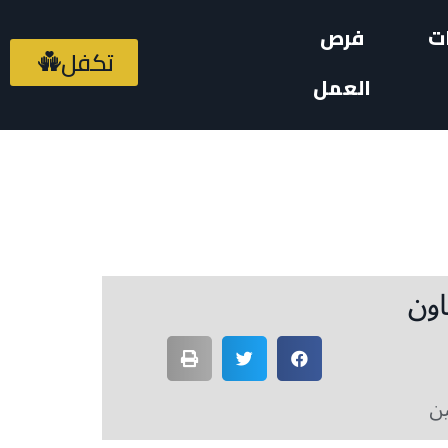
ت
فرص
تكفل
العمل
اون
ين