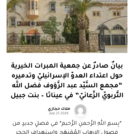
بيانٌ صادرٌ عن جمعية المبرات الخيرية
حول اعتداء العدوّ الإسرائيليّ وتدميره
“مجمع السَّيّد عبد الرَّؤوف فضل الله
التَّربويّ الرِّعائيّ” في عيناثا – بنت جبيل
ملاك حجازي
July 27, 2026
*بِسمِ اللهِ الرَّحمنِ الرَّحيم* في فصلٍ جديدٍ من
فصولِ الإرهابِ المُمَنهَج واستهدافِ الحجرِ