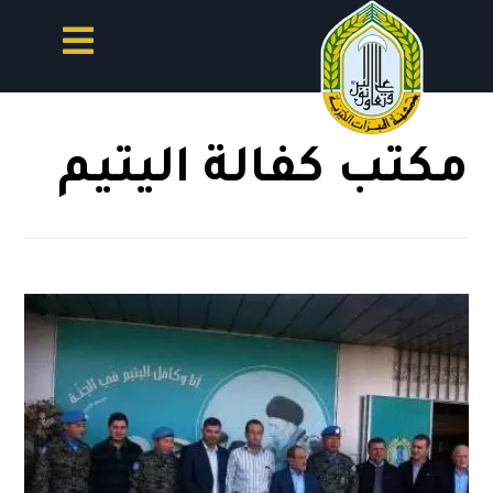
مكتب كفالة اليتيم