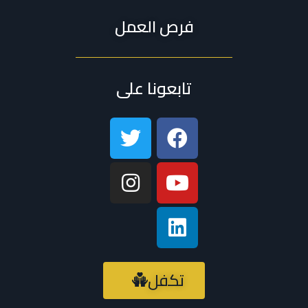
فرص العمل
تابعونا على
تكفل