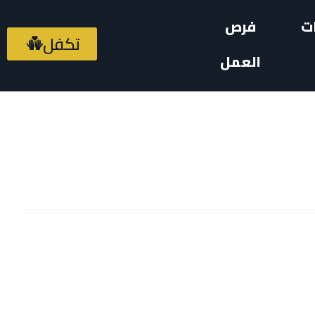
ت
فرص
تكفل
العمل